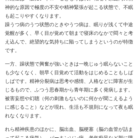
神的な原因で極度の不安や精神緊張が起こる状態で、不眠
も起こりやすくなります。
躁うつ病のうつ状態のときやうつ病は、眠りが浅くて中途
覚醒が多く、早く目が覚めて朝まで寝床のなかで悶々と考
え込んで、絶望的な気持ちに陥ってしまうというのが特徴
です。
一方、躁状態で興奮が強いときは一晩じゅう眠らないこと
も少なくなく、朝早く目覚めて活動をはじめることもしば
しばです。精神分裂病は思考や感情、人格などに障害が生
じるもので、ふつう思春期から青年期に多く発病します。
被害妄想や幻聴（何の刺激もないのに何かが聞こえるよう
に感じること）などが現れ、生活も不規則になって夜も眠
れなくなります。
れら精神疾患のほかに、脳出血、脳梗塞（脳の血管が詰ま
って起こる病気）、パーキンソン病、老年痴呆など脳に障