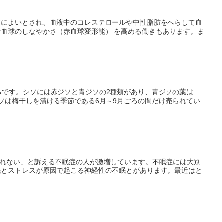
体によいとされ、血液中のコレステロールや中性脂肪をへらして血
血球のしなやかさ（赤血球変形能） を高める働きもあります。ま
ろです。シソには赤ジソと青ジソの2種類があり、青ジソの葉は
ソは梅干しを漬ける季節である6月～9月ごろの間だけ売られてい
眠れない」と訴える不眠症の人が激増しています。不眠症には大別
眠とストレスが原因で起こる神経性の不眠とがあります。最近はと