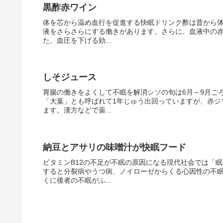
黒酢赤ワイン
体を芯から温め血行を促進する快眠ドリンク酢は昔から
液をさらさらにする働きがあります。さらに、血液中の赤
た、血圧を下げる効...
しそジュース
胃腸の働きをよくして不眠を解消シソの旬は6月～9月ご
「大葉」とも呼ばれて1年じゅう出回っていますが、赤ジ
ます。漢方などで薬...
納豆とアサリの味噌汁が快眠フード
ビタミンB12の不足が不眠の原因になる現代社会では「
すると分裂病やうつ病、ノイローゼからくる心因性の不
くに後者の不眠がふ...