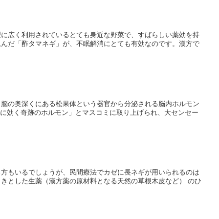
理に広く利用されているとても身近な野菜で、すばらしい薬効を持
込んだ「酢タマネギ」が、不眠解消にとても有効なのです。漢方で
、脳の奥深くにある松果体という器官から分泌される脳内ホルモン
万病に効く奇跡のホルモン」とマスコミに取り上げられ、大センセー
る方もいるでしょうが、民間療法でカゼに長ネギが用いられるのは
きとした生薬（漢方薬の原材料となる天然の草根木皮など） のひ