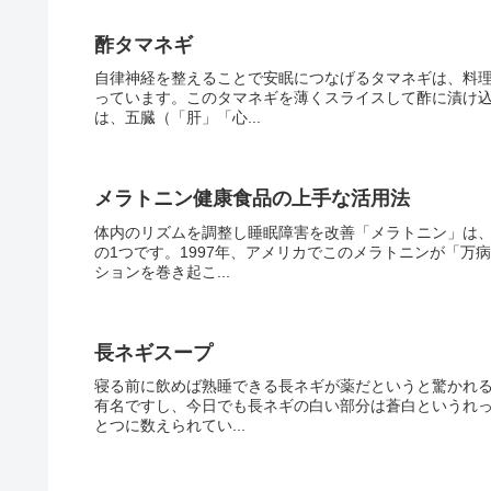
酢タマネギ
自律神経を整えることで安眠につなげるタマネギは、料
っています。このタマネギを薄くスライスして酢に漬け
は、五臓（「肝」「心...
メラトニン健康食品の上手な活用法
体内のリズムを調整し睡眠障害を改善「メラトニン」は
の1つです。1997年、アメリカでこのメラトニンが「
ションを巻き起こ...
長ネギスープ
寝る前に飲めば熟睡できる長ネギが薬だというと驚かれ
有名ですし、今日でも長ネギの白い部分は蒼白というれっ
とつに数えられてい...