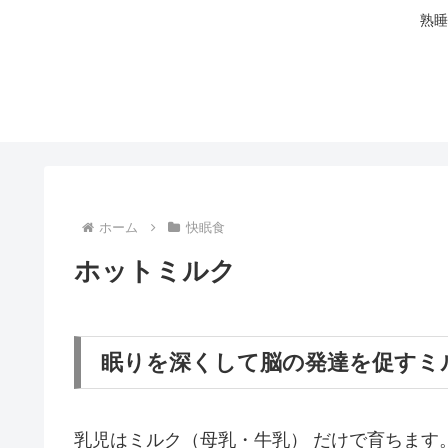
熟睡
ホーム
快眠食
ホットミルク
眠りを深くして脳の発達を促すミ
乳児はミルク（母乳・牛乳） だけで育ちます