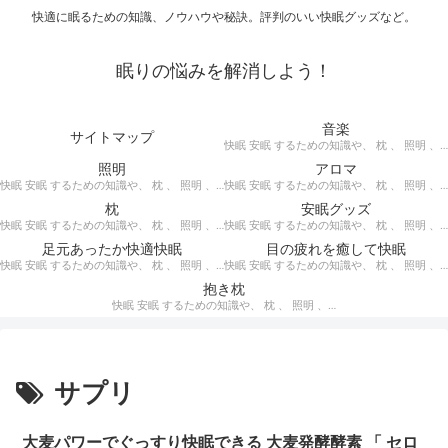
快適に眠るための知識、ノウハウや秘訣。評判のいい快眠グッズなど。
眠りの悩みを解消しよう！
音楽
サイトマップ
快眠 安眠 するための知識や、 枕 、 照明 、 アロマ など、おすすめの グッズ を紹介。 快眠 安眠 のための 音楽 CD の紹介です。 ヒーリングCD リラクゼーションCD インストゥルメンタルCD オルゴールCD ヘミシンクCD α波音楽 など。
照明
アロマ
快眠 安眠 するための知識や、 枕 、 照明 、 アロマ など、おすすめの グッズ などを紹介。 快眠 安眠 のための 照明 フロアライト テーブルライト デスクライト スタンドライト など。
快眠 安眠 するための知識や、 枕 、 照明 、 アロマ など、おすすめの グッズ などを紹介。 エッセンシャルオイル をはじめ、 アロマオイル を利用した アロマランプ 、 アロマディフューザー 、 アロマスプレー などの紹介です。
枕
安眠グッズ
快眠 安眠 するための知識や、 枕 、 照明 、 アロマ など、おすすめの グッズ などを紹介。 ぐっすり眠るために重要な枕選びのポイントや商品の紹介、 テンピュール 、 マニフレックス など。
快眠 安眠 するための知識や、 枕 、 照明 、 アロマ など、おすすめの グッズ などを紹介。 いろいろな 快眠 安眠 グッズ の紹介、足枕、うたた寝枕、目覚まし時計、入浴剤 など。
足元あったか快適快眠
目の疲れを癒して快眠
快眠 安眠 するための知識や、 枕 、 照明 、 アロマ など、おすすめの グッズ などを紹介。 足元あったかで快適に眠るための 湯たんぽ あったか靴下 レッグウォーマー などの紹介です。
快眠 安眠 するための知識や、 枕 、 照明 、 アロマ など、おすすめの グッズ などを紹介。 目の疲れを癒やす、 快眠、安眠 のための アイマスク アイピロー について。
抱き枕
快眠 安眠 するための知識や、 枕 、 照明 、 アロマ など、おすすめの グッズ などを紹介。 安心感を得る、リラックスして眠れるための 抱き枕 の紹介です。 妊婦さんや赤ちゃん、腰痛がある人におすすめ。
サプリ
大麦パワーでぐっすり快眠できる 大麦発酵酵素 「 セロ