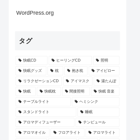
WordPress.org
タグ
快眠CD
ヒーリングCD
照明
快眠グッズ
枕
抱き枕
アイピロー
リラクゼーションCD
アイマスク
湯たんぽ
快眠
快眠枕
間接照明
快眠 音楽
テーブルライト
ヘミシンク
スタンドライト
睡眠
アロマディフューザー
テンピュール
アロマオイル
フロアライト
アロマライト