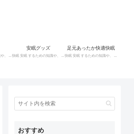
安眠グッズ
足元あったか快適快眠
快眠 安眠 するための知識や、 枕 、 照明 、 アロマ など、おすすめの グッズ などを紹介。 ぐっすり眠るために重要な枕選びのポイントや商品の紹介、 テンピュール 、 マニフレックス など。
快眠 安眠 するための知識や、 枕 、 照明 、 アロマ など、おすすめの グッズ などを紹介。 いろいろな 快眠 安眠 グッズ の紹介、足枕、うたた寝枕、目覚まし時計、入浴剤 など。
快眠 安眠 するための知識や、 枕 、 照明 、 アロマ など、おすすめの グッズ などを紹介。 足元あったかで快適に眠るための 湯たんぽ あったか靴下 レッグウォーマー などの紹介です。
おすすめ