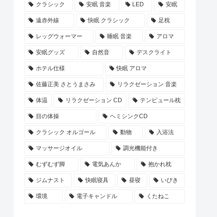
クラシック
安眠 音楽
LED
安眠
遠赤外線
快眠 クラシック
足枕
レッグウォーマー
睡眠 音楽
アロマ
安眠グッズ
自然音
デスクライト
ホテル仕様
快眠 アロマ
佐藤正美 さとうまさみ
リラクゼーション 音楽
体温
リラクゼーション CD
テンピュール枕
目の体操
ヘミシンクCD
クラシック オルゴール
動物
入浴法
マッサージオイル
調光機能付き
むずむず脚
電気あんか
抱かれ枕
ジムナスト
快眠寝具
昼寝
いびき
環境
電子キャンドル
くたねこ