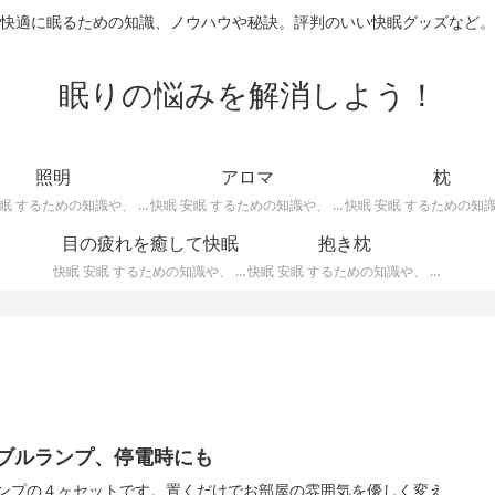
快適に眠るための知識、ノウハウや秘訣。評判のいい快眠グッズなど。
眠りの悩みを解消しよう！
照明
アロマ
枕
快眠 安眠 するための知識や、 枕 、 照明 、 アロマ など、おすすめの グッズ などを紹介。 快眠 安眠 のための 照明 フロアライト テーブルライト デスクライト スタンドライト など。
快眠 安眠 するための知識や、 枕 、 照明 、 アロマ など、おすすめの グッズ などを紹介。 エッセンシャルオイル をはじめ、 アロマオイル を利用した アロマランプ 、 アロマディフューザー 、 アロマスプレー などの紹介です。
目の疲れを癒して快眠
抱き枕
快眠 安眠 するための知識や、 枕 、 照明 、 アロマ など、おすすめの グッズ などを紹介。 目の疲れを癒やす、 快眠、安眠 のための アイマスク アイピロー について。
快眠 安眠 するための知識や、 枕 、 照明 、 アロマ など、おすすめの グッズ などを紹介。 安心感を得る、リラックスして眠れるための 抱き枕 の紹介です。 妊婦さんや赤ちゃん、腰痛がある人におすすめ。
タブルランプ、停電時にも
ランプの４ヶセットです。置くだけでお部屋の雰囲気を優しく変え