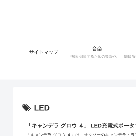
音楽
サイトマップ
快眠 安眠 するための知識や、 枕 、 照明 、 アロマ など、おすすめの グッズ を紹介。 快眠 安眠 のための 音楽 CD の紹介です。 ヒーリングCD リラクゼーションCD インストゥルメンタルCD オルゴールCD ヘミシンクCD α波音楽 など。
LED
「キャンデラ グロウ ４」 LED充電式ポー
「キャンデラ グロウ ４」は、オクソーのキャンデラ・