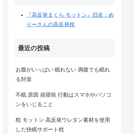
『高反発まくら モットン』旧名：め
りーさんの高反発枕
最近の投稿
お腹がいっぱい 眠れない 満腹でも眠れ
る対策
不眠 原因 就寝前 行動はスマホやパソコ
ンをいじること
枕 モットン 高反発ウレタン素材を使用
した快眠サポート枕