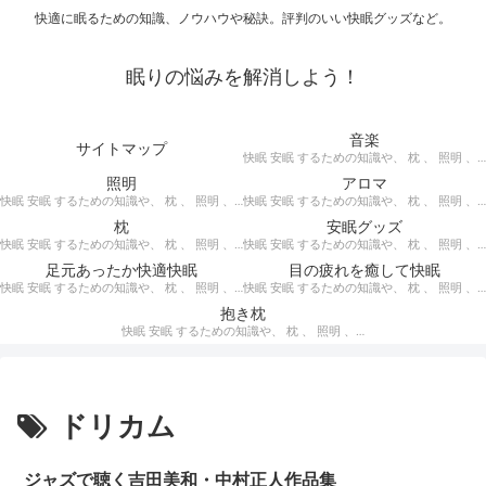
快適に眠るための知識、ノウハウや秘訣。評判のいい快眠グッズなど。
眠りの悩みを解消しよう！
音楽
サイトマップ
快眠 安眠 するための知識や、 枕 、 照明 、 アロマ など、おすすめの グッズ を紹介。 快眠 安眠 のための 音楽 CD の紹介です。 ヒーリングCD リラクゼーションCD インストゥルメンタルCD オルゴールCD ヘミシンクCD α波音楽 など。
照明
アロマ
快眠 安眠 するための知識や、 枕 、 照明 、 アロマ など、おすすめの グッズ などを紹介。 快眠 安眠 のための 照明 フロアライト テーブルライト デスクライト スタンドライト など。
快眠 安眠 するための知識や、 枕 、 照明 、 アロマ など、おすすめの グッズ などを紹介。 エッセンシャルオイル をはじめ、 アロマオイル を利用した アロマランプ 、 アロマディフューザー 、 アロマスプレー などの紹介です。
枕
安眠グッズ
快眠 安眠 するための知識や、 枕 、 照明 、 アロマ など、おすすめの グッズ などを紹介。 ぐっすり眠るために重要な枕選びのポイントや商品の紹介、 テンピュール 、 マニフレックス など。
快眠 安眠 するための知識や、 枕 、 照明 、 アロマ など、おすすめの グッズ などを紹介。 いろいろな 快眠 安眠 グッズ の紹介、足枕、うたた寝枕、目覚まし時計、入浴剤 など。
足元あったか快適快眠
目の疲れを癒して快眠
快眠 安眠 するための知識や、 枕 、 照明 、 アロマ など、おすすめの グッズ などを紹介。 足元あったかで快適に眠るための 湯たんぽ あったか靴下 レッグウォーマー などの紹介です。
快眠 安眠 するための知識や、 枕 、 照明 、 アロマ など、おすすめの グッズ などを紹介。 目の疲れを癒やす、 快眠、安眠 のための アイマスク アイピロー について。
抱き枕
快眠 安眠 するための知識や、 枕 、 照明 、 アロマ など、おすすめの グッズ などを紹介。 安心感を得る、リラックスして眠れるための 抱き枕 の紹介です。 妊婦さんや赤ちゃん、腰痛がある人におすすめ。
ドリカム
ジャズで聴く吉田美和・中村正人作品集