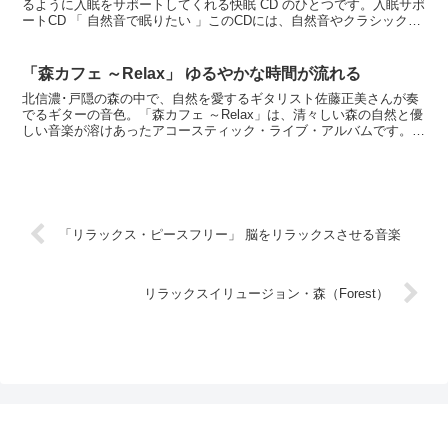
るように入眠をサポートしてくれる快眠 CD のひとつです。入眠サポ
ートCD 「 自然音で眠りたい 」このCDには、自然音やクラシック音
楽が持つ癒し「1/f(エフぶんのいち)ゆ...
「森カフェ ～Relax」 ゆるやかな時間が流れる
北信濃･戸隠の森の中で、自然を愛するギタリスト佐藤正美さんが奏
でるギターの音色。「森カフェ ～Relax」は、清々しい森の自然と優
しい音楽が溶けあったアコースティック・ライブ・アルバムです。木
漏れ日が差し込む森の中で聴く、アコースティックギ...
「リラックス・ピースフリー」 脳をリラックスさせる音楽
リラックスイリュージョン・森（Forest）