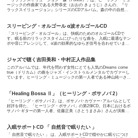
ージックの作曲家である大野恭史（おおの きょうじ）さんの、『リ
ラックスイリュージョン』シリーズのCDアルバム。森の中の自然音
に隠されている、自然音によるメロディーを聴かせる...
スリーピング・オルゴール α波オルゴールCD
「スリーピング・オルゴール」は、快眠のためのオルゴールCDで
す。眠る前のリラックスタイムにぴったりな曲を、入眠に最適なテン
ポや音にアレンジして、α波の効果的なゆらぎ信号を合わせていま
す。とてもキレイなオルゴールの音色にリラクゼーション効果が...
ジャズで聴く吉田美和・中村正人作品集
このアルバムでは、年代を問わず女性にとても人気のDreams come
true（ドリカム）の曲をジャズ・インストゥルメンタルでカヴァーし
ています。ヒーリング・ミュージックの第一人者である神山純一さん
がプロデュース／アレンジを担当していて、...
「Healing Bossa Ⅱ」（ヒーリング・ボサノバ 2）
「ヒーリング・ボサノバ 2」は、ボサノバ･カヴァー･アルバムとして
好評を得た、「ヒーリング・ボサノバ」の第2弾CD。日本におけるボ
サノバ･ギターの第一人者、佐藤正美（さとうまさみ）さんが演奏す
る、癒しのボッサ･アルバムです。自然派ギタリスト...
入眠サポートCD 「 自然音で眠りたい 」
「 自然音で眠りたい 」 は、入眠サポートCDで穏やかに眠りにつけ