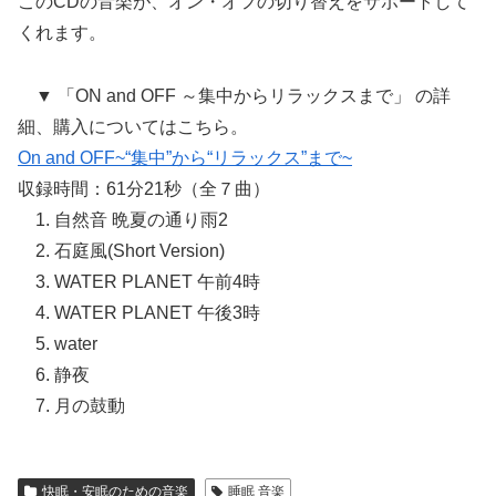
このCDの音楽が、オン・オフの切り替えをサポートして
くれます。
▼ 「ON and OFF ～集中からリラックスまで」 の詳
細、購入についてはこちら。
On and OFF~“集中”から“リラックス”まで~
収録時間：61分21秒（全７曲）
1. 自然音 晩夏の通り雨2
2. 石庭風(Short Version)
3. WATER PLANET 午前4時
4. WATER PLANET 午後3時
5. water
6. 静夜
7. 月の鼓動
快眠・安眠のための音楽
睡眠 音楽