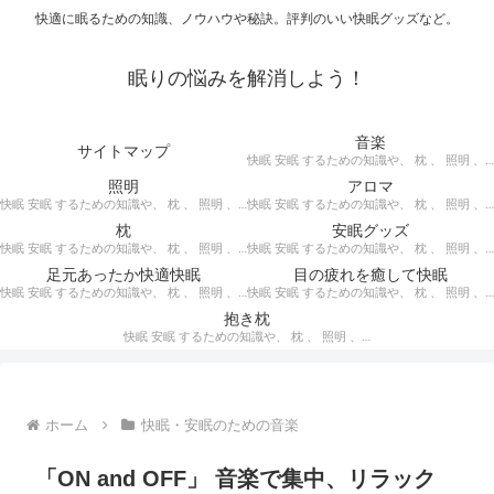
快適に眠るための知識、ノウハウや秘訣。評判のいい快眠グッズなど。
眠りの悩みを解消しよう！
音楽
サイトマップ
快眠 安眠 するための知識や、 枕 、 照明 、 アロマ など、おすすめの グッズ を紹介。 快眠 安眠 のための 音楽 CD の紹介です。 ヒーリングCD リラクゼーションCD インストゥルメンタルCD オルゴールCD ヘミシンクCD α波音楽 など。
照明
アロマ
快眠 安眠 するための知識や、 枕 、 照明 、 アロマ など、おすすめの グッズ などを紹介。 快眠 安眠 のための 照明 フロアライト テーブルライト デスクライト スタンドライト など。
快眠 安眠 するための知識や、 枕 、 照明 、 アロマ など、おすすめの グッズ などを紹介。 エッセンシャルオイル をはじめ、 アロマオイル を利用した アロマランプ 、 アロマディフューザー 、 アロマスプレー などの紹介です。
枕
安眠グッズ
快眠 安眠 するための知識や、 枕 、 照明 、 アロマ など、おすすめの グッズ などを紹介。 ぐっすり眠るために重要な枕選びのポイントや商品の紹介、 テンピュール 、 マニフレックス など。
快眠 安眠 するための知識や、 枕 、 照明 、 アロマ など、おすすめの グッズ などを紹介。 いろいろな 快眠 安眠 グッズ の紹介、足枕、うたた寝枕、目覚まし時計、入浴剤 など。
足元あったか快適快眠
目の疲れを癒して快眠
快眠 安眠 するための知識や、 枕 、 照明 、 アロマ など、おすすめの グッズ などを紹介。 足元あったかで快適に眠るための 湯たんぽ あったか靴下 レッグウォーマー などの紹介です。
快眠 安眠 するための知識や、 枕 、 照明 、 アロマ など、おすすめの グッズ などを紹介。 目の疲れを癒やす、 快眠、安眠 のための アイマスク アイピロー について。
抱き枕
快眠 安眠 するための知識や、 枕 、 照明 、 アロマ など、おすすめの グッズ などを紹介。 安心感を得る、リラックスして眠れるための 抱き枕 の紹介です。 妊婦さんや赤ちゃん、腰痛がある人におすすめ。
ホーム
快眠・安眠のための音楽
「ON and OFF」 音楽で集中、リラック