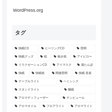
WordPress.org
タグ
快眠CD
ヒーリングCD
照明
快眠グッズ
枕
抱き枕
アイピロー
リラクゼーションCD
アイマスク
湯たんぽ
快眠
快眠枕
間接照明
快眠 音楽
テーブルライト
ヘミシンク
スタンドライト
睡眠
アロマディフューザー
テンピュール
アロマオイル
フロアライト
アロマライト