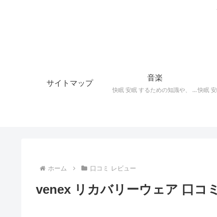
音楽
サイトマップ
快眠 安眠 するための知識や、 枕 、 照明 、 アロマ など、おすすめの グッズ を紹介。 快眠 安眠 のための 音楽 CD の紹介です。 ヒーリングCD リラクゼーションCD インストゥルメンタルCD オルゴールCD ヘミシンクCD α波音楽 など。
ホーム
口コミ レビュー
venex リカバリーウェア 口