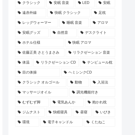
クラシック
安眠 音楽
LED
安眠
遠赤外線
快眠 クラシック
足枕
レッグウォーマー
睡眠 音楽
アロマ
安眠グッズ
自然音
デスクライト
ホテル仕様
快眠 アロマ
佐藤正美 さとうまさみ
リラクゼーション 音楽
体温
リラクゼーション CD
テンピュール枕
目の体操
ヘミシンクCD
クラシック オルゴール
動物
入浴法
マッサージオイル
調光機能付き
むずむず脚
電気あんか
抱かれ枕
ジムナスト
快眠寝具
昼寝
いびき
環境
電子キャンドル
くたねこ