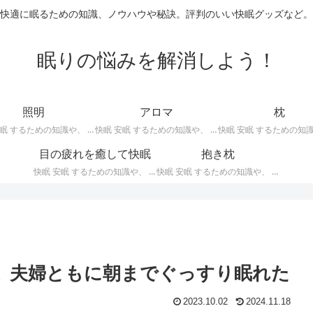
快適に眠るための知識、ノウハウや秘訣。評判のいい快眠グッズなど。
眠りの悩みを解消しよう！
照明
アロマ
枕
快眠 安眠 するための知識や、 枕 、 照明 、 アロマ など、おすすめの グッズ などを紹介。 快眠 安眠 のための 照明 フロアライト テーブルライト デスクライト スタンドライト など。
快眠 安眠 するための知識や、 枕 、 照明 、 アロマ など、おすすめの グッズ などを紹介。 エッセンシャルオイル をはじめ、 アロマオイル を利用した アロマランプ 、 アロマディフューザー 、 アロマスプレー などの紹介です。
目の疲れを癒して快眠
抱き枕
快眠 安眠 するための知識や、 枕 、 照明 、 アロマ など、おすすめの グッズ などを紹介。 目の疲れを癒やす、 快眠、安眠 のための アイマスク アイピロー について。
快眠 安眠 するための知識や、 枕 、 照明 、 アロマ など、おすすめの グッズ などを紹介。 安心感を得る、リラックスして眠れるための 抱き枕 の紹介です。 妊婦さんや赤ちゃん、腰痛がある人におすすめ。
コミ 夫婦ともに朝までぐっすり眠れた
2023.10.02
2024.11.18