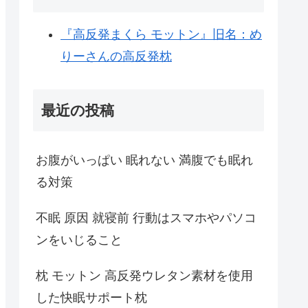
『高反発まくら モットン』旧名：め
りーさんの高反発枕
最近の投稿
お腹がいっぱい 眠れない 満腹でも眠れ
る対策
不眠 原因 就寝前 行動はスマホやパソコ
ンをいじること
枕 モットン 高反発ウレタン素材を使用
した快眠サポート枕