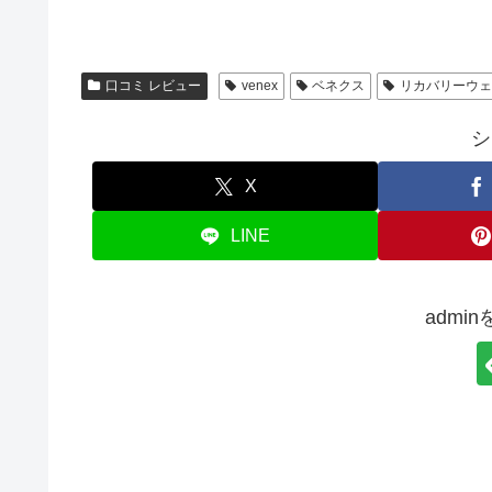
口コミ レビュー
venex
ベネクス
リカバリーウ
シ
X
LINE
admi