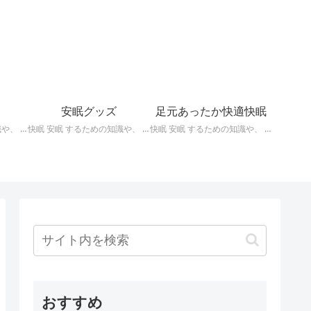
安眠グッズ
足元あったか快適快眠
快眠 安眠 するための知識や、 枕 、 照明 、 アロマ など、おすすめの グッズ などを紹介。 ぐっすり眠るために重要な枕選びのポイントや商品の紹介、 テンピュール 、 マニフレックス など。
快眠 安眠 するための知識や、 枕 、 照明 、 アロマ など、おすすめの グッズ などを紹介。 いろいろな 快眠 安眠 グッズ の紹介、足枕、うたた寝枕、目覚まし時計、入浴剤 など。
快眠 安眠 するための知識や、 枕 、 照明 、 アロマ など、おすすめの グッズ などを紹介。 足元あったかで快適に眠るための 湯たんぽ あったか靴下 レッグウォーマー などの紹介です。
おすすめ