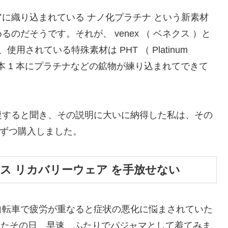
に織り込まれている ナノ化プラチナ という新素材
だそうです。それが、 venex （ ベネクス ）と
されている特殊素材は PHT （ Platinum
、繊維 1 本 1 本にプラチナなどの鉱物が練り込まれてできて
復すると聞き、その説明に大いに納得した私は、その
組ずつ購入しました。
ス リカバリーウェア を手放せない
自転車で疲労が重なると症状の悪化に悩まされていた
入したその日、早速、ふたりでパジャマとして着てみま