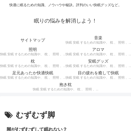
快適に眠るための知識、ノウハウや秘訣。評判のいい快眠グッズなど。
眠りの悩みを解消しよう！
音楽
サイトマップ
快眠 安眠 するための知識や、 枕 、 照明 、 アロマ など、おすすめの グッズ を紹介。 快眠 安眠 のための 音楽 CD の紹介です。 ヒーリングCD リラクゼーションCD インストゥルメンタルCD オルゴールCD ヘミシンクCD α波音楽 など。
照明
アロマ
快眠 安眠 するための知識や、 枕 、 照明 、 アロマ など、おすすめの グッズ などを紹介。 快眠 安眠 のための 照明 フロアライト テーブルライト デスクライト スタンドライト など。
快眠 安眠 するための知識や、 枕 、 照明 、 アロマ など、おすすめの グッズ などを紹介。 エッセンシャルオイル をはじめ、 アロマオイル を利用した アロマランプ 、 アロマディフューザー 、 アロマスプレー などの紹介です。
枕
安眠グッズ
快眠 安眠 するための知識や、 枕 、 照明 、 アロマ など、おすすめの グッズ などを紹介。 ぐっすり眠るために重要な枕選びのポイントや商品の紹介、 テンピュール 、 マニフレックス など。
快眠 安眠 するための知識や、 枕 、 照明 、 アロマ など、おすすめの グッズ などを紹介。 いろいろな 快眠 安眠 グッズ の紹介、足枕、うたた寝枕、目覚まし時計、入浴剤 など。
足元あったか快適快眠
目の疲れを癒して快眠
快眠 安眠 するための知識や、 枕 、 照明 、 アロマ など、おすすめの グッズ などを紹介。 足元あったかで快適に眠るための 湯たんぽ あったか靴下 レッグウォーマー などの紹介です。
快眠 安眠 するための知識や、 枕 、 照明 、 アロマ など、おすすめの グッズ などを紹介。 目の疲れを癒やす、 快眠、安眠 のための アイマスク アイピロー について。
抱き枕
快眠 安眠 するための知識や、 枕 、 照明 、 アロマ など、おすすめの グッズ などを紹介。 安心感を得る、リラックスして眠れるための 抱き枕 の紹介です。 妊婦さんや赤ちゃん、腰痛がある人におすすめ。
むずむず脚
脚がむずむずして眠れない？