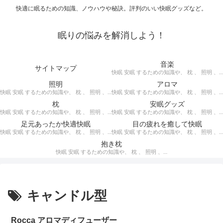
快適に眠るための知識、ノウハウや秘訣。評判のいい快眠グッズなど。
眠りの悩みを解消しよう！
音楽
サイトマップ
快眠 安眠 するための知識や、 枕 、 照明 、 アロマ など、おすすめの グッズ を紹介。 快眠 安眠 のための 音楽 CD の紹介です。 ヒーリングCD リラクゼーションCD インストゥルメンタルCD オルゴールCD ヘミシンクCD α波音楽 など。
照明
アロマ
快眠 安眠 するための知識や、 枕 、 照明 、 アロマ など、おすすめの グッズ などを紹介。 快眠 安眠 のための 照明 フロアライト テーブルライト デスクライト スタンドライト など。
快眠 安眠 するための知識や、 枕 、 照明 、 アロマ など、おすすめの グッズ などを紹介。 エッセンシャルオイル をはじめ、 アロマオイル を利用した アロマランプ 、 アロマディフューザー 、 アロマスプレー などの紹介です。
枕
安眠グッズ
快眠 安眠 するための知識や、 枕 、 照明 、 アロマ など、おすすめの グッズ などを紹介。 ぐっすり眠るために重要な枕選びのポイントや商品の紹介、 テンピュール 、 マニフレックス など。
快眠 安眠 するための知識や、 枕 、 照明 、 アロマ など、おすすめの グッズ などを紹介。 いろいろな 快眠 安眠 グッズ の紹介、足枕、うたた寝枕、目覚まし時計、入浴剤 など。
足元あったか快適快眠
目の疲れを癒して快眠
快眠 安眠 するための知識や、 枕 、 照明 、 アロマ など、おすすめの グッズ などを紹介。 足元あったかで快適に眠るための 湯たんぽ あったか靴下 レッグウォーマー などの紹介です。
快眠 安眠 するための知識や、 枕 、 照明 、 アロマ など、おすすめの グッズ などを紹介。 目の疲れを癒やす、 快眠、安眠 のための アイマスク アイピロー について。
抱き枕
快眠 安眠 するための知識や、 枕 、 照明 、 アロマ など、おすすめの グッズ などを紹介。 安心感を得る、リラックスして眠れるための 抱き枕 の紹介です。 妊婦さんや赤ちゃん、腰痛がある人におすすめ。
キャンドル型
Rocca アロマディフューザー