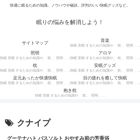
快適に眠るための知識、ノウハウや秘訣。評判のいい快眠グッズなど。
眠りの悩みを解消しよう！
音楽
サイトマップ
快眠 安眠 するための知識や、 枕 、 照明 、 アロマ など、おすすめの グッズ を紹介。 快眠 安眠 のための 音楽 CD の紹介です。 ヒーリングCD リラクゼーションCD インストゥルメンタルCD オルゴールCD ヘミシンクCD α波音楽 など。
照明
アロマ
快眠 安眠 するための知識や、 枕 、 照明 、 アロマ など、おすすめの グッズ などを紹介。 快眠 安眠 のための 照明 フロアライト テーブルライト デスクライト スタンドライト など。
快眠 安眠 するための知識や、 枕 、 照明 、 アロマ など、おすすめの グッズ などを紹介。 エッセンシャルオイル をはじめ、 アロマオイル を利用した アロマランプ 、 アロマディフューザー 、 アロマスプレー などの紹介です。
枕
安眠グッズ
快眠 安眠 するための知識や、 枕 、 照明 、 アロマ など、おすすめの グッズ などを紹介。 ぐっすり眠るために重要な枕選びのポイントや商品の紹介、 テンピュール 、 マニフレックス など。
快眠 安眠 するための知識や、 枕 、 照明 、 アロマ など、おすすめの グッズ などを紹介。 いろいろな 快眠 安眠 グッズ の紹介、足枕、うたた寝枕、目覚まし時計、入浴剤 など。
足元あったか快適快眠
目の疲れを癒して快眠
快眠 安眠 するための知識や、 枕 、 照明 、 アロマ など、おすすめの グッズ などを紹介。 足元あったかで快適に眠るための 湯たんぽ あったか靴下 レッグウォーマー などの紹介です。
快眠 安眠 するための知識や、 枕 、 照明 、 アロマ など、おすすめの グッズ などを紹介。 目の疲れを癒やす、 快眠、安眠 のための アイマスク アイピロー について。
抱き枕
快眠 安眠 するための知識や、 枕 、 照明 、 アロマ など、おすすめの グッズ などを紹介。 安心感を得る、リラックスして眠れるための 抱き枕 の紹介です。 妊婦さんや赤ちゃん、腰痛がある人におすすめ。
クナイプ
グーテナハト バスソルト おやすみ前の芳香浴