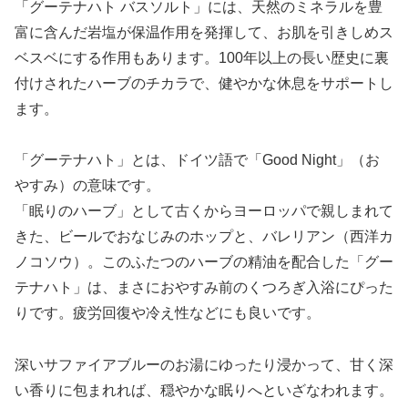
「グーテナハト バスソルト」には、天然のミネラルを豊
富に含んだ岩塩が保温作用を発揮して、お肌を引きしめス
ベスベにする作用もあります。100年以上の長い歴史に裏
付けされたハーブのチカラで、健やかな休息をサポートし
ます。
「グーテナハト」とは、ドイツ語で「Good Night」（お
やすみ）の意味です。
「眠りのハーブ」として古くからヨーロッパで親しまれて
きた、ビールでおなじみのホップと、バレリアン（西洋カ
ノコソウ）。このふたつのハーブの精油を配合した「グー
テナハト」は、まさにおやすみ前のくつろぎ入浴にぴった
りです。疲労回復や冷え性などにも良いです。
深いサファイアブルーのお湯にゆったり浸かって、甘く深
い香りに包まれれば、穏やかな眠りへといざなわれます。