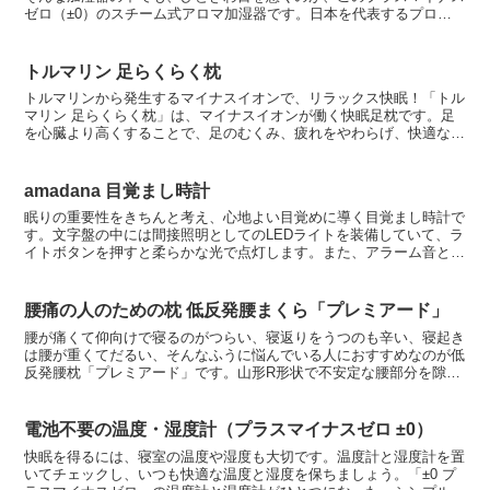
ゼロ（±0）のスチーム式アロマ加湿器です。日本を代表するプロダ
クトデザイナー深澤直人さんのデザイン。水滴をイメージし...
トルマリン 足らくらく枕
トルマリンから発生するマイナスイオンで、リラックス快眠！「トル
マリン 足らくらく枕」は、マイナスイオンが働く快眠足枕です。足
を心臓より高くすることで、足のむくみ、疲れをやわらげ、快適な眠
りをサポートします。10月の誕生石であることでも知られ...
amadana 目覚まし時計
眠りの重要性をきちんと考え、心地よい目覚めに導く目覚まし時計で
す。文字盤の中には間接照明としてのLEDライトを装備していて、ラ
イトボタンを押すと柔らかな光で点灯します。また、アラーム音とし
てオリジナルサウンドが3曲収録されていますが、スヌー...
腰痛の人のための枕 低反発腰まくら「プレミアード」
腰が痛くて仰向けで寝るのがつらい、寝返りをうつのも辛い、寝起き
は腰が重くてだるい、そんなふうに悩んでいる人におすすめなのが低
反発腰枕「プレミアード」です。山形R形状で不安定な腰部分を隙間
なく支えて痛みを和らげる腰用のまくらです。低反発ウレタ...
電池不要の温度・湿度計（プラスマイナスゼロ ±0）
快眠を得るには、寝室の温度や湿度も大切です。温度計と湿度計を置
いてチェックし、いつも快適な温度と湿度を保ちましょう。「±0 プ