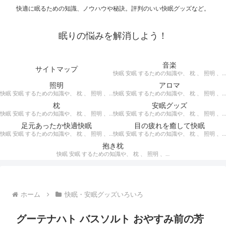
快適に眠るための知識、ノウハウや秘訣。評判のいい快眠グッズなど。
眠りの悩みを解消しよう！
音楽
サイトマップ
快眠 安眠 するための知識や、 枕 、 照明 、 アロマ など、おすすめの グッズ を紹介。 快眠 安眠 のための 音楽 CD の紹介です。 ヒーリングCD リラクゼーションCD インストゥルメンタルCD オルゴールCD ヘミシンクCD α波音楽 など。
照明
アロマ
快眠 安眠 するための知識や、 枕 、 照明 、 アロマ など、おすすめの グッズ などを紹介。 快眠 安眠 のための 照明 フロアライト テーブルライト デスクライト スタンドライト など。
快眠 安眠 するための知識や、 枕 、 照明 、 アロマ など、おすすめの グッズ などを紹介。 エッセンシャルオイル をはじめ、 アロマオイル を利用した アロマランプ 、 アロマディフューザー 、 アロマスプレー などの紹介です。
枕
安眠グッズ
快眠 安眠 するための知識や、 枕 、 照明 、 アロマ など、おすすめの グッズ などを紹介。 ぐっすり眠るために重要な枕選びのポイントや商品の紹介、 テンピュール 、 マニフレックス など。
快眠 安眠 するための知識や、 枕 、 照明 、 アロマ など、おすすめの グッズ などを紹介。 いろいろな 快眠 安眠 グッズ の紹介、足枕、うたた寝枕、目覚まし時計、入浴剤 など。
足元あったか快適快眠
目の疲れを癒して快眠
快眠 安眠 するための知識や、 枕 、 照明 、 アロマ など、おすすめの グッズ などを紹介。 足元あったかで快適に眠るための 湯たんぽ あったか靴下 レッグウォーマー などの紹介です。
快眠 安眠 するための知識や、 枕 、 照明 、 アロマ など、おすすめの グッズ などを紹介。 目の疲れを癒やす、 快眠、安眠 のための アイマスク アイピロー について。
抱き枕
快眠 安眠 するための知識や、 枕 、 照明 、 アロマ など、おすすめの グッズ などを紹介。 安心感を得る、リラックスして眠れるための 抱き枕 の紹介です。 妊婦さんや赤ちゃん、腰痛がある人におすすめ。
ホーム
快眠・安眠グッズいろいろ
グーテナハト バスソルト おやすみ前の芳