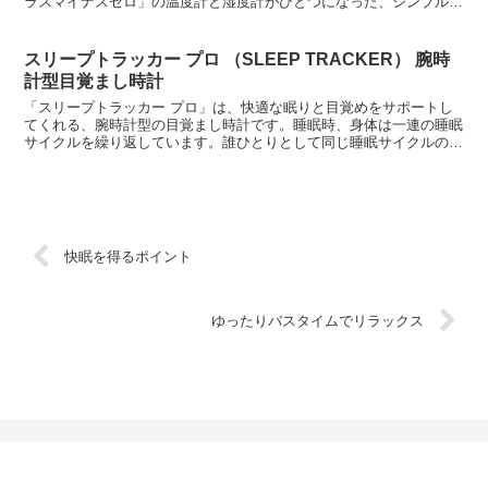
ラスマイナスゼロ」の温度計と湿度計がひとつになった、シンプルで
コンパクトな温湿度計です。それぞれの角が全て2.5ミ...
スリープトラッカー プロ （SLEEP TRACKER） 腕時
計型目覚まし時計
「スリープトラッカー プロ」は、快適な眠りと目覚めをサポートし
てくれる、腕時計型の目覚まし時計です。睡眠時、身体は一連の睡眠
サイクルを繰り返しています。誰ひとりとして同じ睡眠サイクルの人
はいませんし、全く同じサイクルを別の夜に繰り返す人もい...
快眠を得るポイント
ゆったりバスタイムでリラックス