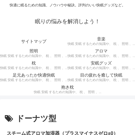
快適に眠るための知識、ノウハウや秘訣。評判のいい快眠グッズなど。
眠りの悩みを解消しよう！
音楽
サイトマップ
快眠 安眠 するための知識や、 枕 、 照明 、 アロマ など、おすすめの グッズ を紹介。 快眠 安眠 のための 音楽 CD の紹介です。 ヒーリングCD リラクゼーションCD インストゥルメンタルCD オルゴールCD ヘミシンクCD α波音楽 など。
照明
アロマ
快眠 安眠 するための知識や、 枕 、 照明 、 アロマ など、おすすめの グッズ などを紹介。 快眠 安眠 のための 照明 フロアライト テーブルライト デスクライト スタンドライト など。
快眠 安眠 するための知識や、 枕 、 照明 、 アロマ など、おすすめの グッズ などを紹介。 エッセンシャルオイル をはじめ、 アロマオイル を利用した アロマランプ 、 アロマディフューザー 、 アロマスプレー などの紹介です。
枕
安眠グッズ
快眠 安眠 するための知識や、 枕 、 照明 、 アロマ など、おすすめの グッズ などを紹介。 ぐっすり眠るために重要な枕選びのポイントや商品の紹介、 テンピュール 、 マニフレックス など。
快眠 安眠 するための知識や、 枕 、 照明 、 アロマ など、おすすめの グッズ などを紹介。 いろいろな 快眠 安眠 グッズ の紹介、足枕、うたた寝枕、目覚まし時計、入浴剤 など。
足元あったか快適快眠
目の疲れを癒して快眠
快眠 安眠 するための知識や、 枕 、 照明 、 アロマ など、おすすめの グッズ などを紹介。 足元あったかで快適に眠るための 湯たんぽ あったか靴下 レッグウォーマー などの紹介です。
快眠 安眠 するための知識や、 枕 、 照明 、 アロマ など、おすすめの グッズ などを紹介。 目の疲れを癒やす、 快眠、安眠 のための アイマスク アイピロー について。
抱き枕
快眠 安眠 するための知識や、 枕 、 照明 、 アロマ など、おすすめの グッズ などを紹介。 安心感を得る、リラックスして眠れるための 抱き枕 の紹介です。 妊婦さんや赤ちゃん、腰痛がある人におすすめ。
ドーナツ型
スチーム式アロマ加湿器（プラスマイナスゼロ±0）