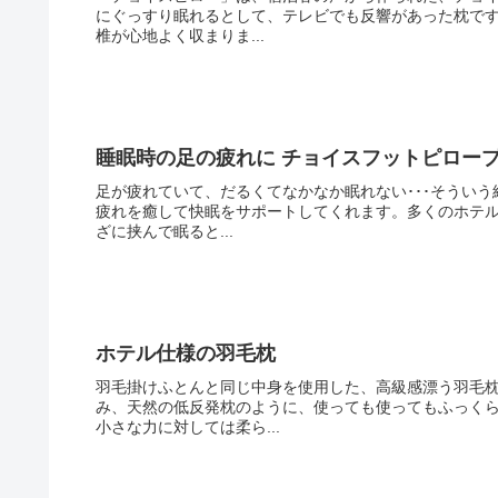
にぐっすり眠れるとして、テレビでも反響があった枕で
椎が心地よく収まりま...
睡眠時の足の疲れに チョイスフットピロー
足が疲れていて、だるくてなかなか眠れない･･･そうい
疲れを癒して快眠をサポートしてくれます。多くのホテ
ざに挟んで眠ると...
ホテル仕様の羽毛枕
羽毛掛けふとんと同じ中身を使用した、高級感漂う羽毛
み、天然の低反発枕のように、使っても使ってもふっく
小さな力に対しては柔ら...