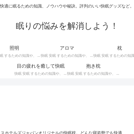
快適に眠るための知識、ノウハウや秘訣。評判のいい快眠グッズなど。
眠りの悩みを解消しよう！
照明
アロマ
枕
快眠 安眠 するための知識や、 枕 、 照明 、 アロマ など、おすすめの グッズ などを紹介。 快眠 安眠 のための 照明 フロアライト テーブルライト デスクライト スタンドライト など。
快眠 安眠 するための知識や、 枕 、 照明 、 アロマ など、おすすめの グッズ などを紹介。 エッセンシャルオイル をはじめ、 アロマオイル を利用した アロマランプ 、 アロマディフューザー 、 アロマスプレー などの紹介です。
目の疲れを癒して快眠
抱き枕
快眠 安眠 するための知識や、 枕 、 照明 、 アロマ など、おすすめの グッズ などを紹介。 目の疲れを癒やす、 快眠、安眠 のための アイマスク アイピロー について。
快眠 安眠 するための知識や、 枕 、 照明 、 アロマ など、おすすめの グッズ などを紹介。 安心感を得る、リラックスして眠れるための 抱き枕 の紹介です。 妊婦さんや赤ちゃん、腰痛がある人におすすめ。
イスホテルズジャパンオリジナルの快眠枕。どんな寝姿勢でも快適