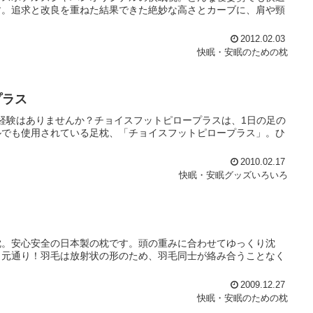
す。追求と改良を重ねた結果できた絶妙な高さとカーブに、肩や頸
2012.02.03
快眠・安眠のための枕
プラス
う経験はありませんか？チョイスフットピロープラスは、1日の足の
ルでも使用されている足枕、「チョイスフットピロープラス」。ひ
2010.02.17
快眠・安眠グッズいろいろ
枕。安心安全の日本製の枕です。頭の重みに合わせてゆっくり沈
ら元通り！羽毛は放射状の形のため、羽毛同士が絡み合うことなく
2009.12.27
快眠・安眠のための枕