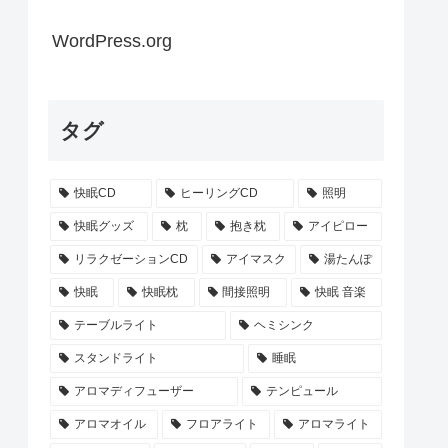
WordPress.org
タグ
快眠CD
ヒーリングCD
照明
快眠グッズ
枕
抱き枕
アイピロー
リラクゼーションCD
アイマスク
湯たんぽ
快眠
快眠枕
間接照明
快眠 音楽
テーブルライト
ヘミシンク
スタンドライト
睡眠
アロマディフューザー
テンピュール
アロマオイル
フロアライト
アロマライト