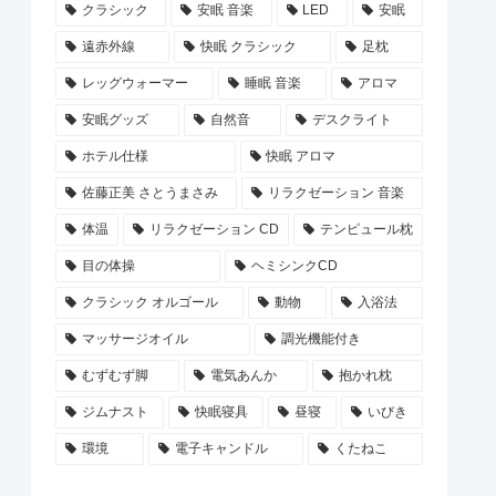
クラシック
安眠 音楽
LED
安眠
遠赤外線
快眠 クラシック
足枕
レッグウォーマー
睡眠 音楽
アロマ
安眠グッズ
自然音
デスクライト
ホテル仕様
快眠 アロマ
佐藤正美 さとうまさみ
リラクゼーション 音楽
体温
リラクゼーション CD
テンピュール枕
目の体操
ヘミシンクCD
クラシック オルゴール
動物
入浴法
マッサージオイル
調光機能付き
むずむず脚
電気あんか
抱かれ枕
ジムナスト
快眠寝具
昼寝
いびき
環境
電子キャンドル
くたねこ