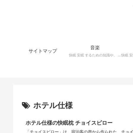
音楽
サイトマップ
快眠 安眠 するための知識や、 枕 、 照明 、 アロマ など、おすすめの グッズ を紹介。 快眠 安眠 のための 音楽 CD の紹介です。 ヒーリングCD リラクゼーションCD インストゥルメンタルCD オルゴールCD ヘミシンクCD α波音楽 など。
ホテル仕様
ホテル仕様の快眠枕 チョイスピロー
「チョイスピロー」は、宿泊客の声から作られた、チョ