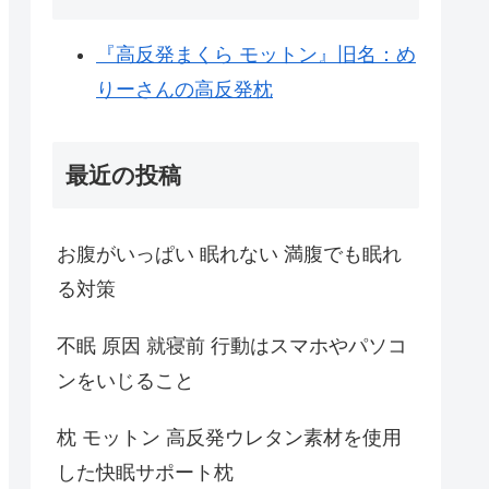
『高反発まくら モットン』旧名：め
りーさんの高反発枕
最近の投稿
お腹がいっぱい 眠れない 満腹でも眠れ
る対策
不眠 原因 就寝前 行動はスマホやパソコ
ンをいじること
枕 モットン 高反発ウレタン素材を使用
した快眠サポート枕