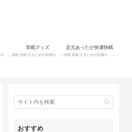
安眠グッズ
足元あったか快適快眠
快眠 安眠 するための知識や、 枕 、 照明 、 アロマ など、おすすめの グッズ などを紹介。 ぐっすり眠るために重要な枕選びのポイントや商品の紹介、 テンピュール 、 マニフレックス など。
快眠 安眠 するための知識や、 枕 、 照明 、 アロマ など、おすすめの グッズ などを紹介。 いろいろな 快眠 安眠 グッズ の紹介、足枕、うたた寝枕、目覚まし時計、入浴剤 など。
快眠 安眠 するための知識や、 枕 、 照明 、 アロマ など、おすすめの グッズ などを紹介。 足元あったかで快適に眠るための 湯たんぽ あったか靴下 レッグウォーマー などの紹介です。
おすすめ