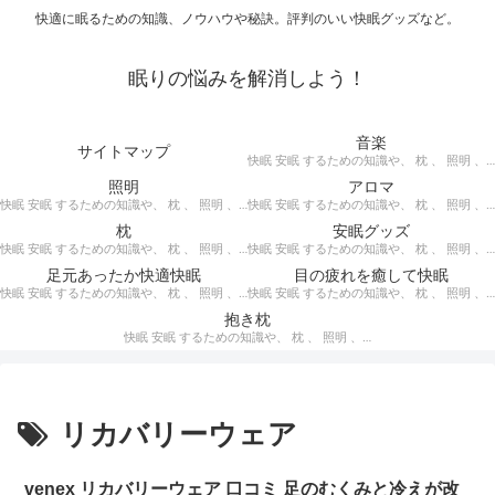
快適に眠るための知識、ノウハウや秘訣。評判のいい快眠グッズなど。
眠りの悩みを解消しよう！
音楽
サイトマップ
快眠 安眠 するための知識や、 枕 、 照明 、 アロマ など、おすすめの グッズ を紹介。 快眠 安眠 のための 音楽 CD の紹介です。 ヒーリングCD リラクゼーションCD インストゥルメンタルCD オルゴールCD ヘミシンクCD α波音楽 など。
照明
アロマ
快眠 安眠 するための知識や、 枕 、 照明 、 アロマ など、おすすめの グッズ などを紹介。 快眠 安眠 のための 照明 フロアライト テーブルライト デスクライト スタンドライト など。
快眠 安眠 するための知識や、 枕 、 照明 、 アロマ など、おすすめの グッズ などを紹介。 エッセンシャルオイル をはじめ、 アロマオイル を利用した アロマランプ 、 アロマディフューザー 、 アロマスプレー などの紹介です。
枕
安眠グッズ
快眠 安眠 するための知識や、 枕 、 照明 、 アロマ など、おすすめの グッズ などを紹介。 ぐっすり眠るために重要な枕選びのポイントや商品の紹介、 テンピュール 、 マニフレックス など。
快眠 安眠 するための知識や、 枕 、 照明 、 アロマ など、おすすめの グッズ などを紹介。 いろいろな 快眠 安眠 グッズ の紹介、足枕、うたた寝枕、目覚まし時計、入浴剤 など。
足元あったか快適快眠
目の疲れを癒して快眠
快眠 安眠 するための知識や、 枕 、 照明 、 アロマ など、おすすめの グッズ などを紹介。 足元あったかで快適に眠るための 湯たんぽ あったか靴下 レッグウォーマー などの紹介です。
快眠 安眠 するための知識や、 枕 、 照明 、 アロマ など、おすすめの グッズ などを紹介。 目の疲れを癒やす、 快眠、安眠 のための アイマスク アイピロー について。
抱き枕
快眠 安眠 するための知識や、 枕 、 照明 、 アロマ など、おすすめの グッズ などを紹介。 安心感を得る、リラックスして眠れるための 抱き枕 の紹介です。 妊婦さんや赤ちゃん、腰痛がある人におすすめ。
リカバリーウェア
venex リカバリーウェア 口コミ 足のむくみと冷えが改