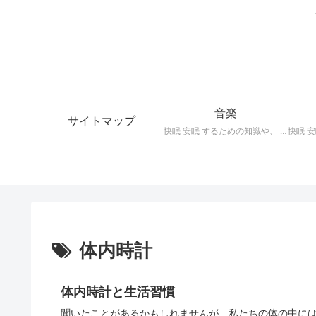
音楽
サイトマップ
快眠 安眠 するための知識や、 枕 、 照明 、 アロマ など、おすすめの グッズ を紹介。 快眠 安眠 のための 音楽 CD の紹介です。 ヒーリングCD リラクゼーションCD インストゥルメンタルCD オルゴールCD ヘミシンクCD α波音楽 など。
体内時計
体内時計と生活習慣
聞いたことがあるかもしれませんが、私たちの体の中に