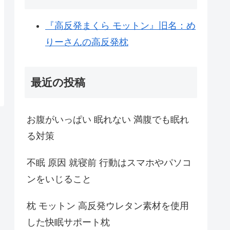
『高反発まくら モットン』旧名：め
りーさんの高反発枕
最近の投稿
お腹がいっぱい 眠れない 満腹でも眠れ
る対策
不眠 原因 就寝前 行動はスマホやパソコ
ンをいじること
枕 モットン 高反発ウレタン素材を使用
した快眠サポート枕