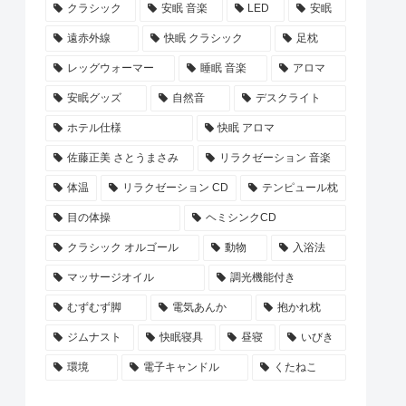
クラシック
安眠 音楽
LED
安眠
遠赤外線
快眠 クラシック
足枕
レッグウォーマー
睡眠 音楽
アロマ
安眠グッズ
自然音
デスクライト
ホテル仕様
快眠 アロマ
佐藤正美 さとうまさみ
リラクゼーション 音楽
体温
リラクゼーション CD
テンピュール枕
目の体操
ヘミシンクCD
クラシック オルゴール
動物
入浴法
マッサージオイル
調光機能付き
むずむず脚
電気あんか
抱かれ枕
ジムナスト
快眠寝具
昼寝
いびき
環境
電子キャンドル
くたねこ