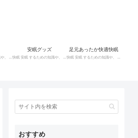
安眠グッズ
足元あったか快適快眠
快眠 安眠 するための知識や、 枕 、 照明 、 アロマ など、おすすめの グッズ などを紹介。 ぐっすり眠るために重要な枕選びのポイントや商品の紹介、 テンピュール 、 マニフレックス など。
快眠 安眠 するための知識や、 枕 、 照明 、 アロマ など、おすすめの グッズ などを紹介。 いろいろな 快眠 安眠 グッズ の紹介、足枕、うたた寝枕、目覚まし時計、入浴剤 など。
快眠 安眠 するための知識や、 枕 、 照明 、 アロマ など、おすすめの グッズ などを紹介。 足元あったかで快適に眠るための 湯たんぽ あったか靴下 レッグウォーマー などの紹介です。
おすすめ