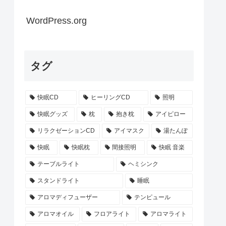
WordPress.org
タグ
快眠CD
ヒーリングCD
照明
快眠グッズ
枕
抱き枕
アイピロー
リラクゼーションCD
アイマスク
湯たんぽ
快眠
快眠枕
間接照明
快眠 音楽
テーブルライト
ヘミシンク
スタンドライト
睡眠
アロマディフューザー
テンピュール
アロマオイル
フロアライト
アロマライト