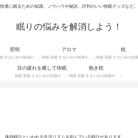
快適に眠るための知識、ノウハウや秘訣。評判のいい快眠グッズなど。
眠りの悩みを解消しよう！
照明
アロマ
枕
快眠 安眠 するための知識や、 枕 、 照明 、 アロマ など、おすすめの グッズ などを紹介。 快眠 安眠 のための 照明 フロアライト テーブルライト デスクライト スタンドライト など。
快眠 安眠 するための知識や、 枕 、 照明 、 アロマ など、おすすめの グッズ などを紹介。 エッセンシャルオイル をはじめ、 アロマオイル を利用した アロマランプ 、 アロマディフューザー 、 アロマスプレー などの紹介です。
目の疲れを癒して快眠
抱き枕
快眠 安眠 するための知識や、 枕 、 照明 、 アロマ など、おすすめの グッズ などを紹介。 目の疲れを癒やす、 快眠、安眠 のための アイマスク アイピロー について。
快眠 安眠 するための知識や、 枕 、 照明 、 アロマ など、おすすめの グッズ などを紹介。 安心感を得る、リラックスして眠れるための 抱き枕 の紹介です。 妊婦さんや赤ちゃん、腰痛がある人におすすめ。
は、体内時計といわれる生活リズムを刻んでいる時計があります。