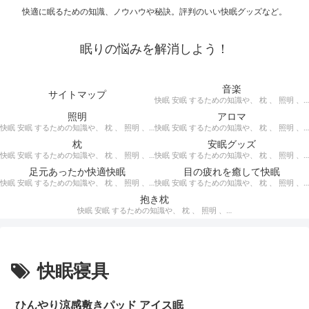
快適に眠るための知識、ノウハウや秘訣。評判のいい快眠グッズなど。
眠りの悩みを解消しよう！
音楽
サイトマップ
快眠 安眠 するための知識や、 枕 、 照明 、 アロマ など、おすすめの グッズ を紹介。 快眠 安眠 のための 音楽 CD の紹介です。 ヒーリングCD リラクゼーションCD インストゥルメンタルCD オルゴールCD ヘミシンクCD α波音楽 など。
照明
アロマ
快眠 安眠 するための知識や、 枕 、 照明 、 アロマ など、おすすめの グッズ などを紹介。 快眠 安眠 のための 照明 フロアライト テーブルライト デスクライト スタンドライト など。
快眠 安眠 するための知識や、 枕 、 照明 、 アロマ など、おすすめの グッズ などを紹介。 エッセンシャルオイル をはじめ、 アロマオイル を利用した アロマランプ 、 アロマディフューザー 、 アロマスプレー などの紹介です。
枕
安眠グッズ
快眠 安眠 するための知識や、 枕 、 照明 、 アロマ など、おすすめの グッズ などを紹介。 ぐっすり眠るために重要な枕選びのポイントや商品の紹介、 テンピュール 、 マニフレックス など。
快眠 安眠 するための知識や、 枕 、 照明 、 アロマ など、おすすめの グッズ などを紹介。 いろいろな 快眠 安眠 グッズ の紹介、足枕、うたた寝枕、目覚まし時計、入浴剤 など。
足元あったか快適快眠
目の疲れを癒して快眠
快眠 安眠 するための知識や、 枕 、 照明 、 アロマ など、おすすめの グッズ などを紹介。 足元あったかで快適に眠るための 湯たんぽ あったか靴下 レッグウォーマー などの紹介です。
快眠 安眠 するための知識や、 枕 、 照明 、 アロマ など、おすすめの グッズ などを紹介。 目の疲れを癒やす、 快眠、安眠 のための アイマスク アイピロー について。
抱き枕
快眠 安眠 するための知識や、 枕 、 照明 、 アロマ など、おすすめの グッズ などを紹介。 安心感を得る、リラックスして眠れるための 抱き枕 の紹介です。 妊婦さんや赤ちゃん、腰痛がある人におすすめ。
快眠寝具
ひんやり涼感敷きパッド アイス眠