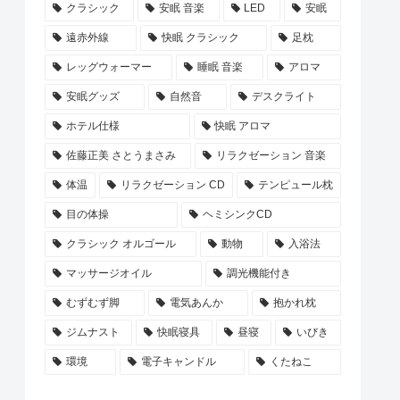
クラシック
安眠 音楽
LED
安眠
遠赤外線
快眠 クラシック
足枕
レッグウォーマー
睡眠 音楽
アロマ
安眠グッズ
自然音
デスクライト
ホテル仕様
快眠 アロマ
佐藤正美 さとうまさみ
リラクゼーション 音楽
体温
リラクゼーション CD
テンピュール枕
目の体操
ヘミシンクCD
クラシック オルゴール
動物
入浴法
マッサージオイル
調光機能付き
むずむず脚
電気あんか
抱かれ枕
ジムナスト
快眠寝具
昼寝
いびき
環境
電子キャンドル
くたねこ