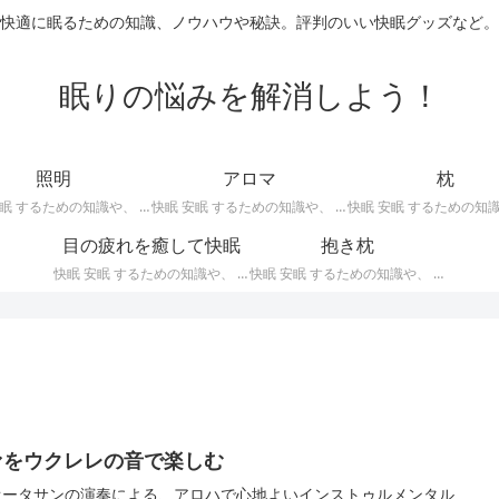
快適に眠るための知識、ノウハウや秘訣。評判のいい快眠グッズなど。
眠りの悩みを解消しよう！
照明
アロマ
枕
快眠 安眠 するための知識や、 枕 、 照明 、 アロマ など、おすすめの グッズ などを紹介。 快眠 安眠 のための 照明 フロアライト テーブルライト デスクライト スタンドライト など。
快眠 安眠 するための知識や、 枕 、 照明 、 アロマ など、おすすめの グッズ などを紹介。 エッセンシャルオイル をはじめ、 アロマオイル を利用した アロマランプ 、 アロマディフューザー 、 アロマスプレー などの紹介です。
目の疲れを癒して快眠
抱き枕
快眠 安眠 するための知識や、 枕 、 照明 、 アロマ など、おすすめの グッズ などを紹介。 目の疲れを癒やす、 快眠、安眠 のための アイマスク アイピロー について。
快眠 安眠 するための知識や、 枕 、 照明 、 アロマ など、おすすめの グッズ などを紹介。 安心感を得る、リラックスして眠れるための 抱き枕 の紹介です。 妊婦さんや赤ちゃん、腰痛がある人におすすめ。
ァをウクレレの音で楽しむ
オータサンの演奏による、アロハで心地よいインストゥルメンタル