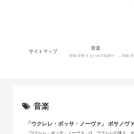
音楽
サイトマップ
快眠 安眠 するための知識や、 枕 、 照明 、 アロマ など、おすすめの グッズ を紹介。 快眠 安眠 のための 音楽 CD の紹介です。 ヒーリングCD リラクゼーションCD インストゥルメンタルCD オルゴールCD ヘミシンクCD α波音楽 など。
音楽
「ウクレレ・ボッサ・ノーヴァ」 ボサノヴ
「ウクレレ・ボッサ・ノーヴァ」は、ウクレレの達人、