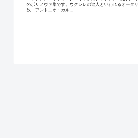
のボサノヴァ集です。ウクレレの達人といわれるオータ
故・アントニオ・カル...