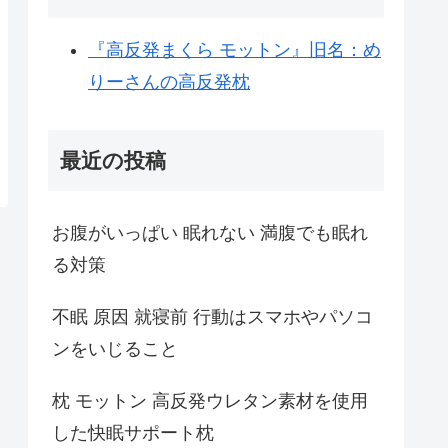
『高反発まくら モットン』旧名：め
りーさんの高反発枕
最近の投稿
お腹がいっぱい 眠れない 満腹でも眠れ
る対策
不眠 原因 就寝前 行動はスマホやパソコ
ンをいじること
枕 モットン 高反発ウレタン素材を使用
した快眠サポート枕