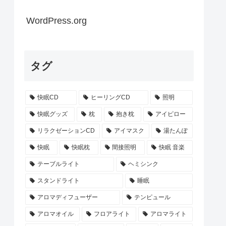
WordPress.org
タグ
快眠CD
ヒーリングCD
照明
快眠グッズ
枕
抱き枕
アイピロー
リラクゼーションCD
アイマスク
湯たんぽ
快眠
快眠枕
間接照明
快眠 音楽
テーブルライト
ヘミシンク
スタンドライト
睡眠
アロマディフューザー
テンピュール
アロマオイル
フロアライト
アロマライト