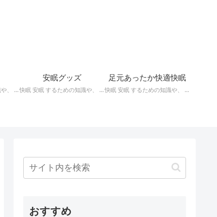
安眠グッズ
足元あったか快適快眠
快眠 安眠 するための知識や、 枕 、 照明 、 アロマ など、おすすめの グッズ などを紹介。 ぐっすり眠るために重要な枕選びのポイントや商品の紹介、 テンピュール 、 マニフレックス など。
快眠 安眠 するための知識や、 枕 、 照明 、 アロマ など、おすすめの グッズ などを紹介。 いろいろな 快眠 安眠 グッズ の紹介、足枕、うたた寝枕、目覚まし時計、入浴剤 など。
快眠 安眠 するための知識や、 枕 、 照明 、 アロマ など、おすすめの グッズ などを紹介。 足元あったかで快適に眠るための 湯たんぽ あったか靴下 レッグウォーマー などの紹介です。
おすすめ