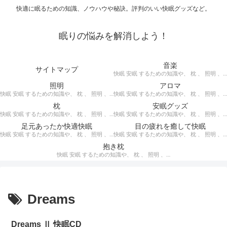
快適に眠るための知識、ノウハウや秘訣。評判のいい快眠グッズなど。
眠りの悩みを解消しよう！
音楽
サイトマップ
快眠 安眠 するための知識や、 枕 、 照明 、 アロマ など、おすすめの グッズ を紹介。 快眠 安眠 のための 音楽 CD の紹介です。 ヒーリングCD リラクゼーションCD インストゥルメンタルCD オルゴールCD ヘミシンクCD α波音楽 など。
照明
アロマ
快眠 安眠 するための知識や、 枕 、 照明 、 アロマ など、おすすめの グッズ などを紹介。 快眠 安眠 のための 照明 フロアライト テーブルライト デスクライト スタンドライト など。
快眠 安眠 するための知識や、 枕 、 照明 、 アロマ など、おすすめの グッズ などを紹介。 エッセンシャルオイル をはじめ、 アロマオイル を利用した アロマランプ 、 アロマディフューザー 、 アロマスプレー などの紹介です。
枕
安眠グッズ
快眠 安眠 するための知識や、 枕 、 照明 、 アロマ など、おすすめの グッズ などを紹介。 ぐっすり眠るために重要な枕選びのポイントや商品の紹介、 テンピュール 、 マニフレックス など。
快眠 安眠 するための知識や、 枕 、 照明 、 アロマ など、おすすめの グッズ などを紹介。 いろいろな 快眠 安眠 グッズ の紹介、足枕、うたた寝枕、目覚まし時計、入浴剤 など。
足元あったか快適快眠
目の疲れを癒して快眠
快眠 安眠 するための知識や、 枕 、 照明 、 アロマ など、おすすめの グッズ などを紹介。 足元あったかで快適に眠るための 湯たんぽ あったか靴下 レッグウォーマー などの紹介です。
快眠 安眠 するための知識や、 枕 、 照明 、 アロマ など、おすすめの グッズ などを紹介。 目の疲れを癒やす、 快眠、安眠 のための アイマスク アイピロー について。
抱き枕
快眠 安眠 するための知識や、 枕 、 照明 、 アロマ など、おすすめの グッズ などを紹介。 安心感を得る、リラックスして眠れるための 抱き枕 の紹介です。 妊婦さんや赤ちゃん、腰痛がある人におすすめ。
Dreams
Dreams Ⅱ 快眠CD