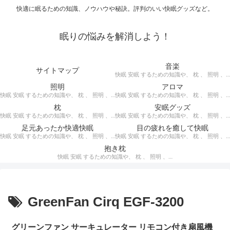
快適に眠るための知識、ノウハウや秘訣。評判のいい快眠グッズなど。
眠りの悩みを解消しよう！
音楽
サイトマップ
快眠 安眠 するための知識や、 枕 、 照明 、 アロマ など、おすすめの グッズ を紹介。 快眠 安眠 のための 音楽 CD の紹介です。 ヒーリングCD リラクゼーションCD インストゥルメンタルCD オルゴールCD ヘミシンクCD α波音楽 など。
照明
アロマ
快眠 安眠 するための知識や、 枕 、 照明 、 アロマ など、おすすめの グッズ などを紹介。 快眠 安眠 のための 照明 フロアライト テーブルライト デスクライト スタンドライト など。
快眠 安眠 するための知識や、 枕 、 照明 、 アロマ など、おすすめの グッズ などを紹介。 エッセンシャルオイル をはじめ、 アロマオイル を利用した アロマランプ 、 アロマディフューザー 、 アロマスプレー などの紹介です。
枕
安眠グッズ
快眠 安眠 するための知識や、 枕 、 照明 、 アロマ など、おすすめの グッズ などを紹介。 ぐっすり眠るために重要な枕選びのポイントや商品の紹介、 テンピュール 、 マニフレックス など。
快眠 安眠 するための知識や、 枕 、 照明 、 アロマ など、おすすめの グッズ などを紹介。 いろいろな 快眠 安眠 グッズ の紹介、足枕、うたた寝枕、目覚まし時計、入浴剤 など。
足元あったか快適快眠
目の疲れを癒して快眠
快眠 安眠 するための知識や、 枕 、 照明 、 アロマ など、おすすめの グッズ などを紹介。 足元あったかで快適に眠るための 湯たんぽ あったか靴下 レッグウォーマー などの紹介です。
快眠 安眠 するための知識や、 枕 、 照明 、 アロマ など、おすすめの グッズ などを紹介。 目の疲れを癒やす、 快眠、安眠 のための アイマスク アイピロー について。
抱き枕
快眠 安眠 するための知識や、 枕 、 照明 、 アロマ など、おすすめの グッズ などを紹介。 安心感を得る、リラックスして眠れるための 抱き枕 の紹介です。 妊婦さんや赤ちゃん、腰痛がある人におすすめ。
GreenFan Cirq EGF-3200
グリーンファン サーキュレーター リモコン付き扇風機