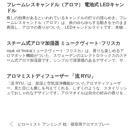
フレームレスキャンドル（アロマ） 電池式 LEDキャン
ドル
癒しの効果があるといわれているキャンドルの灯りの揺らめき。フレ
ームレスキャンドル（アロマ）は、炎のゆらゆらする動きをそのまま
再現し、アロマの香りがついた、LEDキャンドルライトです。本物の
ろうそくの揺らめきのような、やさしい明かり。LED電...
スチーム式アロマ加湿器 ミュークヴィート･フリスカ
mjuk vit friska(ミュークヴィート･フリスカ）は、香りも楽しめるア
ロマポット機能がついた、スウェーデンのエレクトロラックスのスチ
ーム式アロマ加湿器です。シンプルで清潔感のあるデザインで、サイ
ズもコンパクト。テーブルの上に置けて...
アロマミストディフューザー 「流 RYU」
「流 RYU」は、加湿と空気清浄機能がついたアロマディフューザ
ー。見た目にも癒しを与えてくれる、しずくのような、スタイリッシ
ュでおしゃれなデザインです。アロマオイルは自分の好みの香りを用
意します。本体カラーはベージュに近いオフホワイト、そし...
ピローミスト アンミング 枕・寝室用アロマスプレー