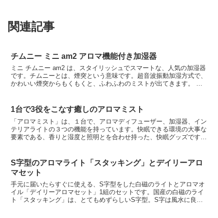
関連記事
チムニー ミニ am2 アロマ機能付き加湿器
ミニ チムニー am2 は、スタイリッシュでスマートな、人気の加湿器
です。チムニーとは、煙突という意味です。超音波振動加湿方式で、
かわいい煙突からもくもくと、ふわふわのミストが出てきます。 エ
ッセンシャルオイルをタンクに直接いれるとアロマ加...
1台で3役をこなす癒しのアロマミスト
「アロマミスト」は、１台で、アロマディフューザー、加湿器、イン
テリアライトの３つの機能を持っています。快眠できる環境の大事な
要素である、香りと湿度と照明とを合わせ持った、快眠グッズです。
虹色に変化する幻想的なLEDの光と超音波加湿器のミスト...
S字型のアロマライト「スタッキング」とデイリーアロ
マセット
手元に届いたらすぐに使える、S字型をした白磁のライトとアロマオ
イル「デイリーアロマセット」1組のセットです。国産の白磁のライ
ト「スタッキング」は、とてもめずらしいS字型。S字は風水に良い
とわれているそうですが、このように凝った形とデザインで...