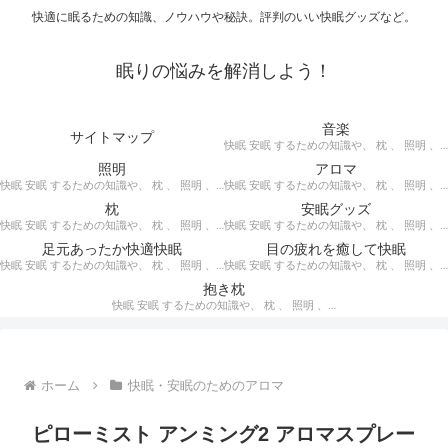
快適に眠るための知識、ノウハウや秘訣。評判のいい快眠グッズなど。
眠りの悩みを解消しよう！
音楽
サイトマップ
快眠 安眠 するための知識や、 枕 、 照明 、 アロマ など、おすすめの グッズ を紹介。 快眠 安眠 のための 音楽 CD の紹介です。 ヒーリングCD リラクゼーションCD インストゥルメンタルCD オルゴールCD ヘミシンクCD α波音楽 など。
照明
アロマ
快眠 安眠 するための知識や、 枕 、 照明 、 アロマ など、おすすめの グッズ などを紹介。 快眠 安眠 のための 照明 フロアライト テーブルライト デスクライト スタンドライト など。
快眠 安眠 するための知識や、 枕 、 照明 、 アロマ など、おすすめの グッズ などを紹介。 エッセンシャルオイル をはじめ、 アロマオイル を利用した アロマランプ 、 アロマディフューザー 、 アロマスプレー などの紹介です。
枕
安眠グッズ
快眠 安眠 するための知識や、 枕 、 照明 、 アロマ など、おすすめの グッズ などを紹介。 ぐっすり眠るために重要な枕選びのポイントや商品の紹介、 テンピュール 、 マニフレックス など。
快眠 安眠 するための知識や、 枕 、 照明 、 アロマ など、おすすめの グッズ などを紹介。 いろいろな 快眠 安眠 グッズ の紹介、足枕、うたた寝枕、目覚まし時計、入浴剤 など。
足元あったか快適快眠
目の疲れを癒して快眠
快眠 安眠 するための知識や、 枕 、 照明 、 アロマ など、おすすめの グッズ などを紹介。 足元あったかで快適に眠るための 湯たんぽ あったか靴下 レッグウォーマー などの紹介です。
快眠 安眠 するための知識や、 枕 、 照明 、 アロマ など、おすすめの グッズ などを紹介。 目の疲れを癒やす、 快眠、安眠 のための アイマスク アイピロー について。
抱き枕
快眠 安眠 するための知識や、 枕 、 照明 、 アロマ など、おすすめの グッズ などを紹介。 安心感を得る、リラックスして眠れるための 抱き枕 の紹介です。 妊婦さんや赤ちゃん、腰痛がある人におすすめ。
ホーム
快眠・安眠のためのアロマ
ピローミスト アンミング2 アロマスプレー