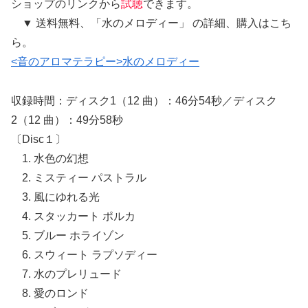
ショップのリンクから
試聴
できます。
▼ 送料無料、「水のメロディー」 の詳細、購入はこち
ら。
<音のアロマテラピー>水のメロディー
収録時間：ディスク1（12 曲）：46分54秒／ディスク
2（12 曲）：49分58秒
〔Disc１〕
1. 水色の幻想
2. ミスティー パストラル
3. 風にゆれる光
4. スタッカート ポルカ
5. ブルー ホライゾン
6. スウィート ラプソディー
7. 水のプレリュード
8. 愛のロンド