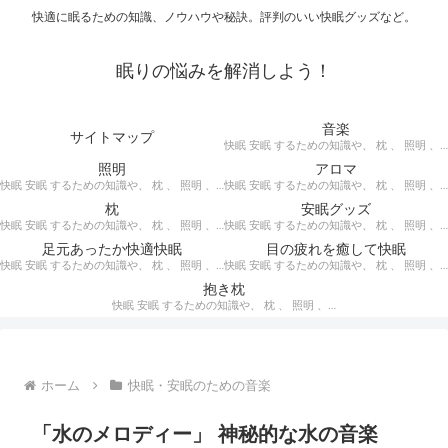
快適に眠るための知識、ノウハウや秘訣。評判のいい快眠グッズなど。
眠りの悩みを解消しよう！
音楽
サイトマップ
快眠 安眠 するための知識や、 枕 、 照明 、 アロマ など、おすすめの グッズ を紹介。 快眠 安眠 のための 音楽 CD の紹介です。 ヒーリングCD リラクゼーションCD インストゥルメンタルCD オルゴールCD ヘミシンクCD α波音楽 など。
照明
アロマ
快眠 安眠 するための知識や、 枕 、 照明 、 アロマ など、おすすめの グッズ などを紹介。 快眠 安眠 のための 照明 フロアライト テーブルライト デスクライト スタンドライト など。
快眠 安眠 するための知識や、 枕 、 照明 、 アロマ など、おすすめの グッズ などを紹介。 エッセンシャルオイル をはじめ、 アロマオイル を利用した アロマランプ 、 アロマディフューザー 、 アロマスプレー などの紹介です。
枕
安眠グッズ
快眠 安眠 するための知識や、 枕 、 照明 、 アロマ など、おすすめの グッズ などを紹介。 ぐっすり眠るために重要な枕選びのポイントや商品の紹介、 テンピュール 、 マニフレックス など。
快眠 安眠 するための知識や、 枕 、 照明 、 アロマ など、おすすめの グッズ などを紹介。 いろいろな 快眠 安眠 グッズ の紹介、足枕、うたた寝枕、目覚まし時計、入浴剤 など。
足元あったか快適快眠
目の疲れを癒して快眠
快眠 安眠 するための知識や、 枕 、 照明 、 アロマ など、おすすめの グッズ などを紹介。 足元あったかで快適に眠るための 湯たんぽ あったか靴下 レッグウォーマー などの紹介です。
快眠 安眠 するための知識や、 枕 、 照明 、 アロマ など、おすすめの グッズ などを紹介。 目の疲れを癒やす、 快眠、安眠 のための アイマスク アイピロー について。
抱き枕
快眠 安眠 するための知識や、 枕 、 照明 、 アロマ など、おすすめの グッズ などを紹介。 安心感を得る、リラックスして眠れるための 抱き枕 の紹介です。 妊婦さんや赤ちゃん、腰痛がある人におすすめ。
ホーム
快眠・安眠のための音楽
「水のメロディー」 神秘的な水の音楽