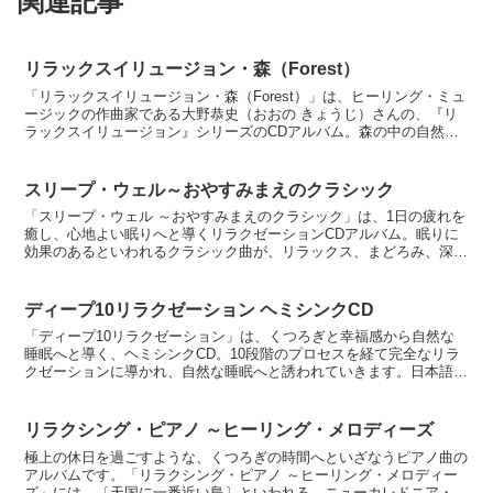
関連記事
リラックスイリュージョン・森（Forest）
「リラックスイリュージョン・森（Forest）」は、ヒーリング・ミュ
ージックの作曲家である大野恭史（おおの きょうじ）さんの、『リ
ラックスイリュージョン』シリーズのCDアルバム。森の中の自然音
に隠されている、自然音によるメロディーを聴かせる...
スリープ・ウェル～おやすみまえのクラシック
「スリープ・ウェル ～おやすみまえのクラシック」は、1日の疲れを
癒し、心地よい眠りへと導くリラクゼーションCDアルバム。眠りに
効果のあるといわれるクラシック曲が、リラックス、まどろみ、深眠
の3つのカテゴリーに分けられて、厳選されました。クラ...
ディープ10リラクゼーション ヘミシンクCD
「ディープ10リラクゼーション」は、くつろぎと幸福感から自然な
睡眠へと導く、ヘミシンクCD。10段階のプロセスを経て完全なリラ
クゼーションに導かれ、自然な睡眠へと誘われていきます。日本語の
音声ガイダンス、そして、ヘミシンク周波数が、疲れた脳...
リラクシング・ピアノ ～ヒーリング・メロディーズ
極上の休日を過ごすような、くつろぎの時間へといざなうピアノ曲の
アルバムです。「リラクシング・ピアノ ～ヒーリング・メロディー
ズ」には、〔天国に一番近い島〕といわれる、ニューカレドニア・ウ