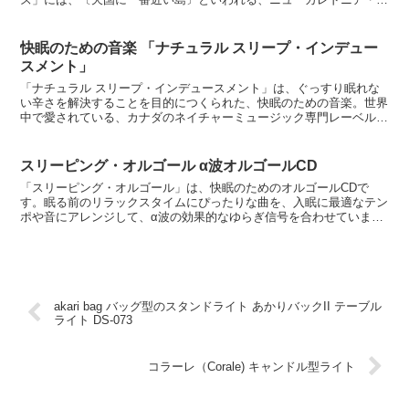
ベア島の教会で録音された聖なる響きが融合されています。...
快眠のための音楽 「ナチュラル スリープ・インデュー
スメント」
「ナチュラル スリープ・インデュースメント」は、ぐっすり眠れな
い辛さを解決することを目的につくられた、快眠のための音楽。世界
中で愛されている、カナダのネイチャーミュージック専門レーベルの
Solitudes（ソリチューズ）で制作されたCDアル...
スリーピング・オルゴール α波オルゴールCD
「スリーピング・オルゴール」は、快眠のためのオルゴールCDで
す。眠る前のリラックスタイムにぴったりな曲を、入眠に最適なテン
ポや音にアレンジして、α波の効果的なゆらぎ信号を合わせていま
す。とてもキレイなオルゴールの音色にリラクゼーション効果が...
akari bag バッグ型のスタンドライト あかりバックII テーブル
ライト DS-073
コラーレ（Corale) キャンドル型ライト