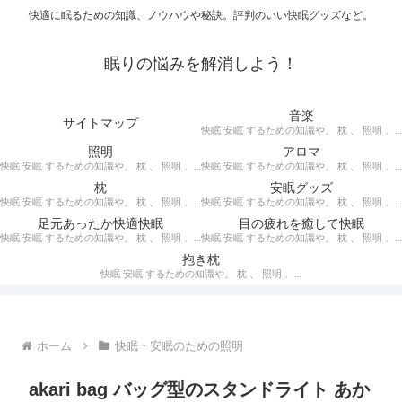
快適に眠るための知識、ノウハウや秘訣。評判のいい快眠グッズなど。
眠りの悩みを解消しよう！
音楽
サイトマップ
快眠 安眠 するための知識や、 枕 、 照明 、 アロマ など、おすすめの グッズ を紹介。 快眠 安眠 のための 音楽 CD の紹介です。 ヒーリングCD リラクゼーションCD インストゥルメンタルCD オルゴールCD ヘミシンクCD α波音楽 など。
照明
アロマ
快眠 安眠 するための知識や、 枕 、 照明 、 アロマ など、おすすめの グッズ などを紹介。 快眠 安眠 のための 照明 フロアライト テーブルライト デスクライト スタンドライト など。
快眠 安眠 するための知識や、 枕 、 照明 、 アロマ など、おすすめの グッズ などを紹介。 エッセンシャルオイル をはじめ、 アロマオイル を利用した アロマランプ 、 アロマディフューザー 、 アロマスプレー などの紹介です。
枕
安眠グッズ
快眠 安眠 するための知識や、 枕 、 照明 、 アロマ など、おすすめの グッズ などを紹介。 ぐっすり眠るために重要な枕選びのポイントや商品の紹介、 テンピュール 、 マニフレックス など。
快眠 安眠 するための知識や、 枕 、 照明 、 アロマ など、おすすめの グッズ などを紹介。 いろいろな 快眠 安眠 グッズ の紹介、足枕、うたた寝枕、目覚まし時計、入浴剤 など。
足元あったか快適快眠
目の疲れを癒して快眠
快眠 安眠 するための知識や、 枕 、 照明 、 アロマ など、おすすめの グッズ などを紹介。 足元あったかで快適に眠るための 湯たんぽ あったか靴下 レッグウォーマー などの紹介です。
快眠 安眠 するための知識や、 枕 、 照明 、 アロマ など、おすすめの グッズ などを紹介。 目の疲れを癒やす、 快眠、安眠 のための アイマスク アイピロー について。
抱き枕
快眠 安眠 するための知識や、 枕 、 照明 、 アロマ など、おすすめの グッズ などを紹介。 安心感を得る、リラックスして眠れるための 抱き枕 の紹介です。 妊婦さんや赤ちゃん、腰痛がある人におすすめ。
ホーム
快眠・安眠のための照明
akari bag バッグ型のスタンドライト あか