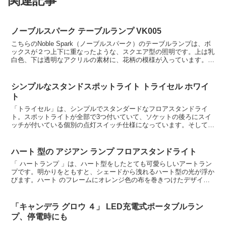
関連記事
ノーブルスパーク テーブルランプ VK005
こちらのNoble Spark（ノーブルスパーク）のテーブルランプは、ボ
ックスが２つ上下に重なったような、スクエア型の照明です。上は乳
白色、下は透明なアクリルの素材に、花柄の模様が入っています。ノ
ーブルスパーク社製のテーブルライトですが、5...
シンプルなスタンドスポットライト トライセル ホワイ
ト
「トライセル」は、シンプルでスタンダードなフロアスタンドライ
ト。スポットライトが全部で3つ付いていて、ソケットの後ろにスイ
ッチが付いている個別の点灯スイッチ仕様になっています。そして、
それぞれ、横が約200度、縦が約70度可動するから、スポ...
ハート 型の アジアン ランプ フロアスタンドライト
「 ハートランプ 」は、ハート型をしたとても可愛らしいアートラン
プです。明かりをともすと、シェードから洩れるハート型の光が浮か
びます。ハート のフレームにオレンジ色の布を巻きつけたデザイン
で、猫足調のアイアンのスタンドもさりげなくオシャレ。...
「キャンデラ グロウ ４」 LED充電式ポータブルラン
プ、停電時にも