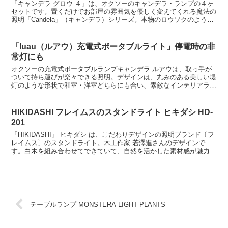
「キャンデラ グロウ ４」は、オクソーのキャンデラ・ランプの４ヶ
セットです。置くだけでお部屋の雰囲気を優しく変えてくれる魔法の
照明「Candela」（キャンデラ）シリーズ。本物のロウソクのような
あたたかな光がふんわり優しく灯って、リラックス...
「luau（ルアウ）充電式ポータブルライト」停電時の非
常灯にも
オクソーの充電式ポータブルランプキャンデラ ルアウは、取っ手が
ついて持ち運びが楽々できる照明。デザインは、丸みのある美しい堤
灯のような形状で和室・洋室どちらにも合い、素敵なインテリアライ
トです。優しく温かな灯りが癒しの時間を演出してくれます...
HIKIDASHI フレイムスのスタンドライト ヒキダシ HD-
201
「HIKIDASHI」 ヒキダシ は、こだわりデザインの照明ブランド〔フ
レイムス〕のスタンドライト。木工作家 若澤進さんのデザインで
す。白木を組み合わせてできていて、自然を活かした素材感が魅力で
す。昼間はオブジェとして、その雰囲気はインテリ...
テーブルランプ MONSTERA LIGHT PLANTS