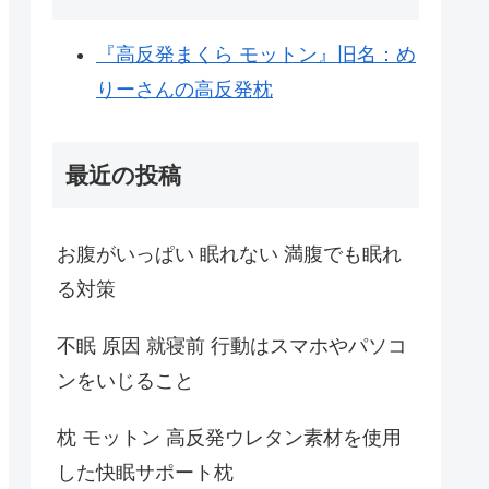
『高反発まくら モットン』旧名：め
りーさんの高反発枕
最近の投稿
お腹がいっぱい 眠れない 満腹でも眠れ
る対策
不眠 原因 就寝前 行動はスマホやパソコ
ンをいじること
枕 モットン 高反発ウレタン素材を使用
した快眠サポート枕