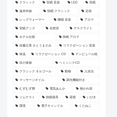
クラシック
安眠 音楽
LED
安眠
遠赤外線
快眠 クラシック
足枕
レッグウォーマー
睡眠 音楽
アロマ
安眠グッズ
自然音
デスクライト
ホテル仕様
快眠 アロマ
佐藤正美 さとうまさみ
リラクゼーション 音楽
体温
リラクゼーション CD
テンピュール枕
目の体操
ヘミシンクCD
クラシック オルゴール
動物
入浴法
マッサージオイル
調光機能付き
むずむず脚
電気あんか
抱かれ枕
ジムナスト
快眠寝具
昼寝
いびき
環境
電子キャンドル
くたねこ