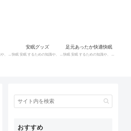
安眠グッズ
足元あったか快適快眠
快眠 安眠 するための知識や、 枕 、 照明 、 アロマ など、おすすめの グッズ などを紹介。 ぐっすり眠るために重要な枕選びのポイントや商品の紹介、 テンピュール 、 マニフレックス など。
快眠 安眠 するための知識や、 枕 、 照明 、 アロマ など、おすすめの グッズ などを紹介。 いろいろな 快眠 安眠 グッズ の紹介、足枕、うたた寝枕、目覚まし時計、入浴剤 など。
快眠 安眠 するための知識や、 枕 、 照明 、 アロマ など、おすすめの グッズ などを紹介。 足元あったかで快適に眠るための 湯たんぽ あったか靴下 レッグウォーマー などの紹介です。
おすすめ