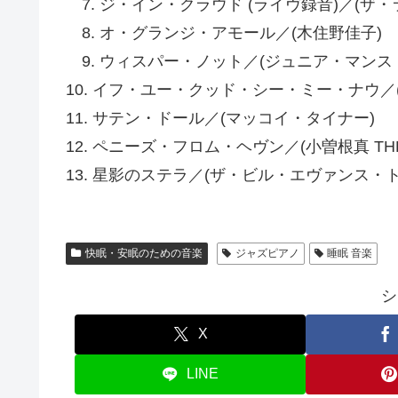
7. ジ・イン・クラウド (ライヴ録音)／(ザ
8. オ・グランジ・アモール／(木住野佳子)
9. ウィスパー・ノット／(ジュニア・マンス
10. イフ・ユー・クッド・シー・ミー・ナウ
11. サテン・ドール／(マッコイ・タイナー)
12. ペニーズ・フロム・ヘヴン／(小曽根真 THE 
13. 星影のステラ／(ザ・ビル・エヴァンス・ト
快眠・安眠のための音楽
ジャズピアノ
睡眠 音楽
シ
X
LINE