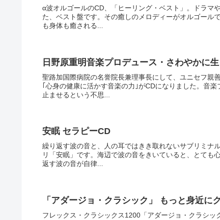
α波オルゴールのCD、「ヒーリング・ベスト」。ドラマ
た、ベスト盤です。その癒しのメロディーがオルゴールで
も身体も癒される...
日野原重明音楽プロデュース・さわやかに生
聖路加国際病院の名誉院長兼理事長にして、ユニセフ親
｢心身の健康に活かす音楽の力｣がCDになりました。音
止ませるという不思...
安眠 セラピーCD
繰り返す波の音と、人の耳ではきき取れないサブリミナル
リ「安眠」です。海辺で波の音をきいていると、とても心
返す波の音が自律...
「アダージョ・クラシック」 もっと身近に
フレックス・クラシックス1200「アダージョ・クラシ