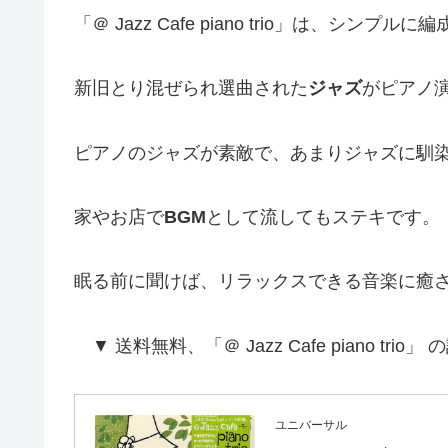
「＠ Jazz Cafe piano trio」は、シンプルに
新旧とり混ぜられ選曲された
ジャズ
がピアノ
ピアノのジャズが素敵で、あまりジャズに馴
家やお店で
BGM
として流してもステキです。
眠る前に聞けば、リラックスできる音楽に癒
▼ 送料無料、「＠ Jazz Cafe piano tri
ユニバーサル