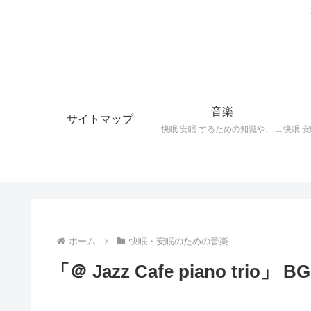
音楽
サイトマップ
快眠 安眠 するための知識や、 枕 、 照明 、 アロマ など、おすすめの グッズ を紹介。 快眠 安眠 のための 音楽 CD の紹介です。 ヒーリングCD リラクゼーションCD インストゥルメンタルCD オルゴールCD ヘミシンクCD α波音楽 など。
ホーム
快眠・安眠のための音楽
「＠ Jazz Cafe piano trio