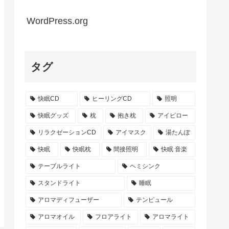
WordPress.org
タグ
快眠CD
ヒーリングCD
照明
快眠グッズ
枕
抱き枕
アイピロー
リラクゼーションCD
アイマスク
湯たんぽ
快眠
快眠枕
間接照明
快眠 音楽
テーブルライト
ヘミシンク
スタンドライト
睡眠
アロマディフューザー
テンピュール
アロマオイル
フロアライト
アロマライト