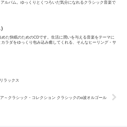
・アルバム。ゆっくりとくつろいだ気分になれるクラシック音楽で
1）
集めた快眠のためのCDです。生活に潤いを与える音楽をテーマに
とカラダをゆっくり包み込み癒してくれる、そんなヒーリング・サ
てリラックス
ア～クラシック・コレクション クラシックのα波オルゴール