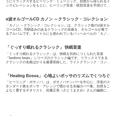
うにリラックスするヒーリング・ミュージック。自然から得られるイ
ンスピレーションをもとに、ヒーリング音楽・瞑想音楽を手掛けてい
る、知浦伸司（CHIURA SHINJI）さん...
α波オルゴールCD カノン ～クラシック・コレクション
「カノン ～クラシック・コレクション」は、クラシック曲のα波オル
ゴールCD。耳馴染みのあるクラシックの名曲を、オルゴールが奏で
るアルバムです。タイトルにも使われているパッヘルベルの「カノ
ン」をはじめ、平原綾香さんが歌いヒットしたホルストの「...
「ぐっすり眠れるクラシック」 快眠音楽
「ぐっすり眠れるクラシック」は、快眠を目的につくられた音楽
『bedtime beats』シリーズのクラシック編です。リラックスできる
クラシックの名曲ばかりを厳選収録した、ライトクラシック・コンピ
レーションアルバム、2枚組。くつろげる曲、癒し...
「Healing Bossa」 心地よいボッサのリズムでくつろぐ
「ヒーリング・ボサノバ」は、ボサノバナンバーを中心に、洋楽のス
タンダード曲をボッサ・アレンジで聴かせる全編カバー集。自然をこ
よなく愛するギタリスト、佐藤正美（さとうまさみ）さんの編曲によ
るアルバムで、ボーナストラックには、彼のオリジナル曲『...