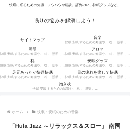
快適に眠るための知識、ノウハウや秘訣。評判のいい快眠グッズなど。
眠りの悩みを解消しよう！
音楽
サイトマップ
快眠 安眠 するための知識や、 枕 、 照明 、 アロマ など、おすすめの グッズ を紹介。 快眠 安眠 のための 音楽 CD の紹介です。 ヒーリングCD リラクゼーションCD インストゥルメンタルCD オルゴールCD ヘミシンクCD α波音楽 など。
照明
アロマ
快眠 安眠 するための知識や、 枕 、 照明 、 アロマ など、おすすめの グッズ などを紹介。 快眠 安眠 のための 照明 フロアライト テーブルライト デスクライト スタンドライト など。
快眠 安眠 するための知識や、 枕 、 照明 、 アロマ など、おすすめの グッズ などを紹介。 エッセンシャルオイル をはじめ、 アロマオイル を利用した アロマランプ 、 アロマディフューザー 、 アロマスプレー などの紹介です。
枕
安眠グッズ
快眠 安眠 するための知識や、 枕 、 照明 、 アロマ など、おすすめの グッズ などを紹介。 ぐっすり眠るために重要な枕選びのポイントや商品の紹介、 テンピュール 、 マニフレックス など。
快眠 安眠 するための知識や、 枕 、 照明 、 アロマ など、おすすめの グッズ などを紹介。 いろいろな 快眠 安眠 グッズ の紹介、足枕、うたた寝枕、目覚まし時計、入浴剤 など。
足元あったか快適快眠
目の疲れを癒して快眠
快眠 安眠 するための知識や、 枕 、 照明 、 アロマ など、おすすめの グッズ などを紹介。 足元あったかで快適に眠るための 湯たんぽ あったか靴下 レッグウォーマー などの紹介です。
快眠 安眠 するための知識や、 枕 、 照明 、 アロマ など、おすすめの グッズ などを紹介。 目の疲れを癒やす、 快眠、安眠 のための アイマスク アイピロー について。
抱き枕
快眠 安眠 するための知識や、 枕 、 照明 、 アロマ など、おすすめの グッズ などを紹介。 安心感を得る、リラックスして眠れるための 抱き枕 の紹介です。 妊婦さんや赤ちゃん、腰痛がある人におすすめ。
ホーム
快眠・安眠のための音楽
「Hula Jazz ～リラックス＆スロー」 南国