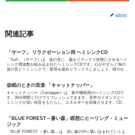
admin
関連記事
「サーフ」 リラクゼーション用 ヘミシンクCD
「Surf」（サーフ）は、波の音に、脳をリラックス状態にさせるヘミ
シンク周波数が組み込まれたヘミシンクCDです。心がやすらぐ海の
波の音とヘミシンクで、緊張を緩めリラックスしましょう。穏やかな
リズムで徐々に深いリラクゼーションの状態へと誘われ...
仮眠のときの音楽 「キャットナッパー」
キャットナッパー（Catnapper）は、集中睡眠用のヘミシンクCDで
す。30分間聞くだけでリフレッシュできます。音声ガイダンスとヘ
ミシンクが深い休息をもたらし、エネルギーを回復させます。CDを
聴いているうちに自然と眠ることができ、目覚める...
「BLUE FOREST～蒼い森」瞑想にヒーリング・ミュー
ジック
「BLUE FOREST ～蒼い森」は、深い森の中に吸い込まれていくよ