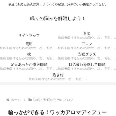
快適に眠るための知識、ノウハウや秘訣。評判のいい快眠グッズなど。
眠りの悩みを解消しよう！
音楽
サイトマップ
快眠 安眠 するための知識や、 枕 、 照明 、 アロマ など、おすすめの グッズ を紹介。 快眠 安眠 のための 音楽 CD の紹介です。 ヒーリングCD リラクゼーションCD インストゥルメンタルCD オルゴールCD ヘミシンクCD α波音楽 など。
照明
アロマ
快眠 安眠 するための知識や、 枕 、 照明 、 アロマ など、おすすめの グッズ などを紹介。 快眠 安眠 のための 照明 フロアライト テーブルライト デスクライト スタンドライト など。
快眠 安眠 するための知識や、 枕 、 照明 、 アロマ など、おすすめの グッズ などを紹介。 エッセンシャルオイル をはじめ、 アロマオイル を利用した アロマランプ 、 アロマディフューザー 、 アロマスプレー などの紹介です。
枕
安眠グッズ
快眠 安眠 するための知識や、 枕 、 照明 、 アロマ など、おすすめの グッズ などを紹介。 ぐっすり眠るために重要な枕選びのポイントや商品の紹介、 テンピュール 、 マニフレックス など。
快眠 安眠 するための知識や、 枕 、 照明 、 アロマ など、おすすめの グッズ などを紹介。 いろいろな 快眠 安眠 グッズ の紹介、足枕、うたた寝枕、目覚まし時計、入浴剤 など。
足元あったか快適快眠
目の疲れを癒して快眠
快眠 安眠 するための知識や、 枕 、 照明 、 アロマ など、おすすめの グッズ などを紹介。 足元あったかで快適に眠るための 湯たんぽ あったか靴下 レッグウォーマー などの紹介です。
快眠 安眠 するための知識や、 枕 、 照明 、 アロマ など、おすすめの グッズ などを紹介。 目の疲れを癒やす、 快眠、安眠 のための アイマスク アイピロー について。
抱き枕
快眠 安眠 するための知識や、 枕 、 照明 、 アロマ など、おすすめの グッズ などを紹介。 安心感を得る、リラックスして眠れるための 抱き枕 の紹介です。 妊婦さんや赤ちゃん、腰痛がある人におすすめ。
ホーム
快眠・安眠のためのアロマ
輪っかができる！ワッカアロマディフュー