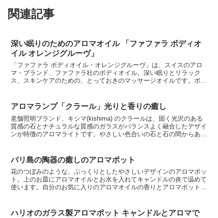
関連記事
深い眠りのためのアロマオイル 「ファファラ ボディオ
イル オレンジグルーヴ」
「ファファラ ボディオイル・オレンジグルーヴ」は、スイスのアロ
マ・ブランド、ファファラ社のボディオイル。深い眠りとリラック
ス、スキンケアのための、とっておきのマッサージオイルです。ボデ
ィオイルは、お肌のマッサージ用にエッセンシャルオイル（精...
アロマランプ「クラール」光りと香りの癒し
老舗照明ブランド、キシマ(kishima) のクラールは、固く光沢のある
質感の石とナチュラルな質感のガラスがバランスよく融合したデザイ
ンが特徴のアロマライトです。やさしい色合いの石と石の間からあた
たかみのあるやわらかい光りを放つランプに、心...
バリ島の陶器の癒しのアロマポット
花のつぼみのような、ぷっくりとしたやさしいデザインのアロマポッ
ト。上のお皿にアロマオイルとお水を入れてキャンドルの炎で温めて
使います。自分のお気に入りのアロマオイルの香りとアロマポットの
キャンドルから溢れるゆらゆらしたやさしい光で、心も体も...
ハリオのガラス製アロマポット キャンドルとアロマで