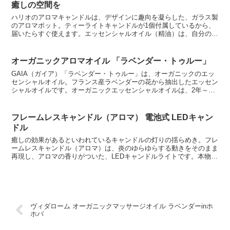
癒しの空間を
ハリオのアロマキャンドルは、デザインに趣向を凝らした、ガラス製
のアロマポット。ティーライトキャンドルが1個付属しているから、
届いたらすぐ使えます。エッセンシャルオイル（精油）は、自分の好
きな香りを用意しましょう。こちらもアロマライトと同様に...
オーガニックアロマオイル 「ラベンダー・トゥルー」
GAIA（ガイア）「ラベンダー・トゥルー」は、オーガニックのエッ
センシャルオイル。フランス産ラベンダーの花から抽出したエッセン
シャルオイルです。オーガニックエッセンシャルオイルは、2年～3
年ほど化学肥料や農薬などを一切使わない畑で収穫された...
フレームレスキャンドル（アロマ） 電池式 LEDキャン
ドル
癒しの効果があるといわれているキャンドルの灯りの揺らめき。フレ
ームレスキャンドル（アロマ）は、炎のゆらゆらする動きをそのまま
再現し、アロマの香りがついた、LEDキャンドルライトです。本物の
ろうそくの揺らめきのような、やさしい明かり。LED電...
ヴィダローム オーガニックマッサージオイル ラベンダーinホ
ホバ