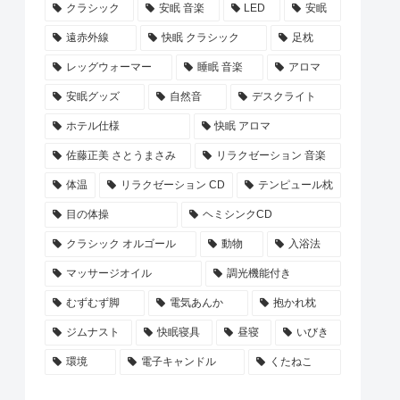
クラシック
安眠 音楽
LED
安眠
遠赤外線
快眠 クラシック
足枕
レッグウォーマー
睡眠 音楽
アロマ
安眠グッズ
自然音
デスクライト
ホテル仕様
快眠 アロマ
佐藤正美 さとうまさみ
リラクゼーション 音楽
体温
リラクゼーション CD
テンピュール枕
目の体操
ヘミシンクCD
クラシック オルゴール
動物
入浴法
マッサージオイル
調光機能付き
むずむず脚
電気あんか
抱かれ枕
ジムナスト
快眠寝具
昼寝
いびき
環境
電子キャンドル
くたねこ