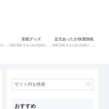
安眠グッズ
足元あったか快適快眠
快眠 安眠 するための知識や、 枕 、 照明 、 アロマ など、おすすめの グッズ などを紹介。 ぐっすり眠るために重要な枕選びのポイントや商品の紹介、 テンピュール 、 マニフレックス など。
快眠 安眠 するための知識や、 枕 、 照明 、 アロマ など、おすすめの グッズ などを紹介。 いろいろな 快眠 安眠 グッズ の紹介、足枕、うたた寝枕、目覚まし時計、入浴剤 など。
快眠 安眠 するための知識や、 枕 、 照明 、 アロマ など、おすすめの グッズ などを紹介。 足元あったかで快適に眠るための 湯たんぽ あったか靴下 レッグウォーマー などの紹介です。
おすすめ