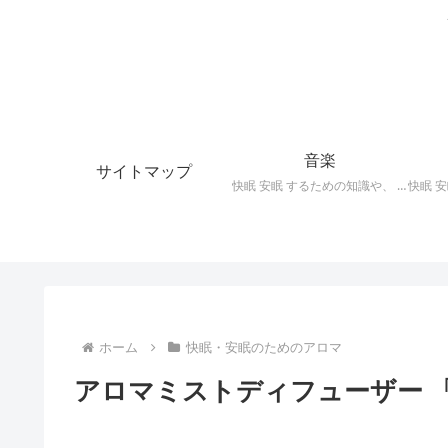
音楽
サイトマップ
快眠 安眠 するための知識や、 枕 、 照明 、 アロマ など、おすすめの グッズ を紹介。 快眠 安眠 のための 音楽 CD の紹介です。 ヒーリングCD リラクゼーションCD インストゥルメンタルCD オルゴールCD ヘミシンクCD α波音楽 など。
ホーム
快眠・安眠のためのアロマ
アロマミストディフューザー 「