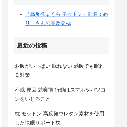
『高反発まくら モットン』旧名：め
りーさんの高反発枕
最近の投稿
お腹がいっぱい 眠れない 満腹でも眠れ
る対策
不眠 原因 就寝前 行動はスマホやパソコ
ンをいじること
枕 モットン 高反発ウレタン素材を使用
した快眠サポート枕