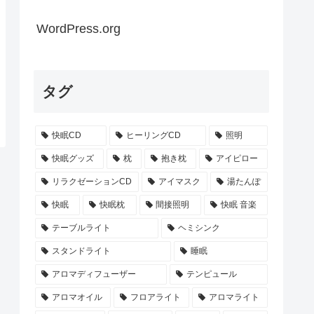
WordPress.org
タグ
快眠CD
ヒーリングCD
照明
快眠グッズ
枕
抱き枕
アイピロー
リラクゼーションCD
アイマスク
湯たんぽ
快眠
快眠枕
間接照明
快眠 音楽
テーブルライト
ヘミシンク
スタンドライト
睡眠
アロマディフューザー
テンピュール
アロマオイル
フロアライト
アロマライト