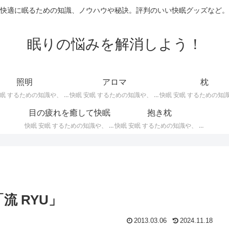
快適に眠るための知識、ノウハウや秘訣。評判のいい快眠グッズなど。
眠りの悩みを解消しよう！
照明
アロマ
枕
快眠 安眠 するための知識や、 枕 、 照明 、 アロマ など、おすすめの グッズ などを紹介。 快眠 安眠 のための 照明 フロアライト テーブルライト デスクライト スタンドライト など。
快眠 安眠 するための知識や、 枕 、 照明 、 アロマ など、おすすめの グッズ などを紹介。 エッセンシャルオイル をはじめ、 アロマオイル を利用した アロマランプ 、 アロマディフューザー 、 アロマスプレー などの紹介です。
目の疲れを癒して快眠
抱き枕
快眠 安眠 するための知識や、 枕 、 照明 、 アロマ など、おすすめの グッズ などを紹介。 目の疲れを癒やす、 快眠、安眠 のための アイマスク アイピロー について。
快眠 安眠 するための知識や、 枕 、 照明 、 アロマ など、おすすめの グッズ などを紹介。 安心感を得る、リラックスして眠れるための 抱き枕 の紹介です。 妊婦さんや赤ちゃん、腰痛がある人におすすめ。
流 RYU」
2013.03.06
2024.11.18