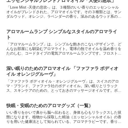
エッセンシャルブレンドアロマオイル「天使の息吹」
「Love Mist -天使の息吹-」は、３種類のいい香りのエッセンシャル
オイルがブレンドされた、アロマオイルです。その３種類とは、サン
ダルウッド、オレンジ、ラベンダーの香り。深みのあるウッド系のサ
ンダルウッド（白檀）、さわやかでフルーティ...
アロマルームランプ シンプルなスタイルのアロマライ
ト
「アロマルームランプ」は、シンプルな飽きのこないデザインで、ど
んなお部屋にも馴染むアロマライト。電球の熱でオイルを温め香りを
たのしむ、コードタイプの電気アロマルームランプです。フロストグ
ラスのシェードとパイン材の台座、スイッチ付きのコードが...
深い眠りのためのアロマオイル 「ファファラ ボディオ
イル オレンジグルーヴ」
「ファファラ ボディオイル・オレンジグルーヴ」は、スイスのアロ
マ・ブランド、ファファラ社のボディオイル。深い眠りとリラック
ス、スキンケアのための、とっておきのマッサージオイルです。ボデ
ィオイルは、お肌のマッサージ用にエッセンシャルオイル（精...
快眠・安眠のためのアロマグッズ（一覧）
いい香りをかいで鼻から脳へ伝わると、身体も心もリラックスした状
態になります。植物から採取した精油（エッセンシャルオイル）の香
りを用いた健康法として知られている、アロマテラピーです。香りで
癒されることは、心地良い眠りにつくための大事な要素のひ...