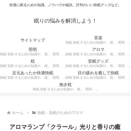
快適に眠るための知識、ノウハウや秘訣。評判のいい快眠グッズなど。
眠りの悩みを解消しよう！
音楽
サイトマップ
快眠 安眠 するための知識や、 枕 、 照明 、 アロマ など、おすすめの グッズ を紹介。 快眠 安眠 のための 音楽 CD の紹介です。 ヒーリングCD リラクゼーションCD インストゥルメンタルCD オルゴールCD ヘミシンクCD α波音楽 など。
照明
アロマ
快眠 安眠 するための知識や、 枕 、 照明 、 アロマ など、おすすめの グッズ などを紹介。 快眠 安眠 のための 照明 フロアライト テーブルライト デスクライト スタンドライト など。
快眠 安眠 するための知識や、 枕 、 照明 、 アロマ など、おすすめの グッズ などを紹介。 エッセンシャルオイル をはじめ、 アロマオイル を利用した アロマランプ 、 アロマディフューザー 、 アロマスプレー などの紹介です。
枕
安眠グッズ
快眠 安眠 するための知識や、 枕 、 照明 、 アロマ など、おすすめの グッズ などを紹介。 ぐっすり眠るために重要な枕選びのポイントや商品の紹介、 テンピュール 、 マニフレックス など。
快眠 安眠 するための知識や、 枕 、 照明 、 アロマ など、おすすめの グッズ などを紹介。 いろいろな 快眠 安眠 グッズ の紹介、足枕、うたた寝枕、目覚まし時計、入浴剤 など。
足元あったか快適快眠
目の疲れを癒して快眠
快眠 安眠 するための知識や、 枕 、 照明 、 アロマ など、おすすめの グッズ などを紹介。 足元あったかで快適に眠るための 湯たんぽ あったか靴下 レッグウォーマー などの紹介です。
快眠 安眠 するための知識や、 枕 、 照明 、 アロマ など、おすすめの グッズ などを紹介。 目の疲れを癒やす、 快眠、安眠 のための アイマスク アイピロー について。
抱き枕
快眠 安眠 するための知識や、 枕 、 照明 、 アロマ など、おすすめの グッズ などを紹介。 安心感を得る、リラックスして眠れるための 抱き枕 の紹介です。 妊婦さんや赤ちゃん、腰痛がある人におすすめ。
ホーム
快眠・安眠のためのアロマ
アロマランプ「クラール」光りと香りの癒