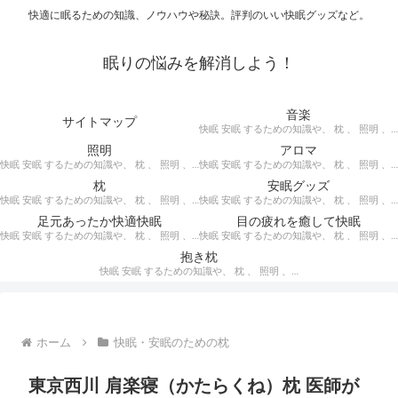
快適に眠るための知識、ノウハウや秘訣。評判のいい快眠グッズなど。
眠りの悩みを解消しよう！
音楽
サイトマップ
快眠 安眠 するための知識や、 枕 、 照明 、 アロマ など、おすすめの グッズ を紹介。 快眠 安眠 のための 音楽 CD の紹介です。 ヒーリングCD リラクゼーションCD インストゥルメンタルCD オルゴールCD ヘミシンクCD α波音楽 など。
照明
アロマ
快眠 安眠 するための知識や、 枕 、 照明 、 アロマ など、おすすめの グッズ などを紹介。 快眠 安眠 のための 照明 フロアライト テーブルライト デスクライト スタンドライト など。
快眠 安眠 するための知識や、 枕 、 照明 、 アロマ など、おすすめの グッズ などを紹介。 エッセンシャルオイル をはじめ、 アロマオイル を利用した アロマランプ 、 アロマディフューザー 、 アロマスプレー などの紹介です。
枕
安眠グッズ
快眠 安眠 するための知識や、 枕 、 照明 、 アロマ など、おすすめの グッズ などを紹介。 ぐっすり眠るために重要な枕選びのポイントや商品の紹介、 テンピュール 、 マニフレックス など。
快眠 安眠 するための知識や、 枕 、 照明 、 アロマ など、おすすめの グッズ などを紹介。 いろいろな 快眠 安眠 グッズ の紹介、足枕、うたた寝枕、目覚まし時計、入浴剤 など。
足元あったか快適快眠
目の疲れを癒して快眠
快眠 安眠 するための知識や、 枕 、 照明 、 アロマ など、おすすめの グッズ などを紹介。 足元あったかで快適に眠るための 湯たんぽ あったか靴下 レッグウォーマー などの紹介です。
快眠 安眠 するための知識や、 枕 、 照明 、 アロマ など、おすすめの グッズ などを紹介。 目の疲れを癒やす、 快眠、安眠 のための アイマスク アイピロー について。
抱き枕
快眠 安眠 するための知識や、 枕 、 照明 、 アロマ など、おすすめの グッズ などを紹介。 安心感を得る、リラックスして眠れるための 抱き枕 の紹介です。 妊婦さんや赤ちゃん、腰痛がある人におすすめ。
ホーム
快眠・安眠のための枕
東京西川 肩楽寝（かたらくね）枕 医師が