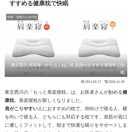
すすめる健康枕で快眠
快眠・安眠のための枕
東京西川 肩楽寝（かたらくね）枕 医師がすすめる健康枕で快
眠
2011.02.17
2024.11.18
東京西川の「もっと肩楽寝枕」は、お医者さんが勧める
健
康枕
。肩楽寝枕が新しくなりました。
肩がこりやすい
人におすすめの枕で、仰向けで寝る人、横
を向いて寝る人、どちらにも対応する枕です。首筋や肩口
に優しくフィットして、朝まで快適な眠りをサポートしま