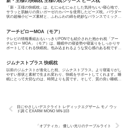
新・王様の快眠枕 王様の枕シリーズ ビーズ枕
「新・王様の快眠枕」は、むにゅむにゅとした気持ちいい寝心地で、
サラッと肌触りの良いガーゼのカバーを使用したビーズ枕。パウダー
状の超極小ビーズ素材と、ふわふわの綿を絶妙なバランスでミック
ス。柔軟性に優れ、寝姿勢や体形に合わせて自在に形状を変え...
アーチピローMOA（モア）
テレビの情報番組おもいっきりPONでも紹介された抱かれ枕「アー
チピロー MOA」（モア）は、睡眠中の寝姿勢や寝返りをしっかりサ
ポートしてくれる快眠枕。包み込まれるような安心感のある枕です。
アーチピローには、ほかにもいくつか種類がありますが、...
ジムナストプラス 快眠枕
以前のジムナストが進化した枕、ジムナストプラス。より寝返りがし
やすい形状と素材で生まれ変わり、快眠をサポートしてくれます。睡
眠にとって大切なのは、時間よりも質です。そして、質の良い睡眠を
得るために、寝返りが重要になります。私たちは、眠ってい...
目にやさしいデスクライト レディックエグザーム モノ ウッ
ド調 C EXARM MONO MN-103
「オプティカ」 優しい光りのテーブルライト