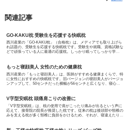
関連記事
GO-KAKU枕 受験生を応援する快眠枕
西川産業の「GO-KAKU枕」（合格枕）は、メディアでも取り上げら
れ話題の、受験生を応援する快眠枕です。受験生や就職、資格試験な
どで頑張っている人に最適の応援枕。しっかり眠ってしっかり学
ぶ･･･記憶と睡眠の関係からいうと、試験などで日ごろの...
もっと寝顔美人 女性のための健康枕
西川産業の「もっと寝顔美人」は、医師がすすめる健康まくらで、特
に女性におすすめの快眠枕です。旧バージョンの寝顔美人がバージョ
ンアップして、50センチだった横幅が56センチと広くなり、寝心地
の良さが増すように、寝返りしやすくなったのです。また...
V字型安眠枕 頭痛肩こりの改善に
「V字型安眠枕」は、枕の使用で肩がこったり痛みが出るという声に
応えて、接骨院の院長が推奨した枕です。従来の枕は後頭部や頸椎の
みを支える枕が多く頸椎に負担をかけるため、それが、寝違えたり肩
こりや頭痛の原因となっていましたが、頚椎に負担が集中し...