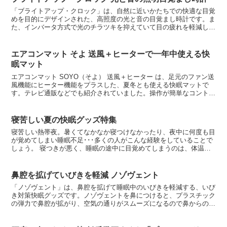
「ブライトアップ・クロック」は、自然に近いかたちでの快適な目覚
めを目的にデザインされた、高照度の光と音の目覚まし時計です。ま
た、インバータ方式で光のチラツキを抑えていて目の疲れを軽減して
くれる普段の照明としても使用できるのです。人間がもつ生...
エアコンマット そよ 送風＋ヒーターで一年中使える快
眠マット
エアコンマット SOYO（そよ） 送風＋ヒーター は、足元のファン送
風機能にヒーター機能をプラスした、夏冬とも使える快眠マットで
す。テレビ通販などでも紹介されていました。操作が簡単なコントロ
ーラーで、送風とヒーターの切り替えが可能。暑い夏で...
寝苦しい夏の快眠グッズ特集
寝苦しい熱帯夜。暑くてなかなか寝つけなかったり、夜中に何度も目
が覚めてしまい睡眠不足･･･多くの人がこんな経験をしていることで
しょう。 寝つきが悪く、睡眠の途中に目覚めてしまうのは、体温も
原因のひとつです。体温の調節を上手くできることで、夏...
鼻腔を拡げていびきを軽減 ノゾヴェント
「ノゾヴェント」は、鼻腔を拡げて睡眠中のいびきを軽減する、いび
き対策快眠グッズです。ノゾヴェントを鼻につけると、プラスチック
の弾力で鼻腔が拡がり、空気の通りがスムーズになるので鼻からの呼
吸が楽にできるようになります。口を閉じて眠れるので、い...