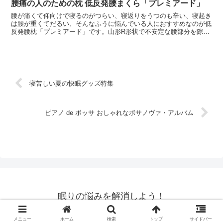
腰痛の人のための枕 低反発腰まくら「プレミアード」
腰が痛くて仰向けで寝るのがつらい、寝返りをうつのも辛い、寝起き
は腰が重くてだるい、そんなふうに悩んでいる人におすすめなのが低
反発腰枕「プレミアード」です。山形R形状で不安定な腰部分を隙間
なく支えて痛みを和らげる腰用のまくらです。低反発ウレタ...
寝苦しい夏の快眠グッズ特集
ピアノ de ボッサ おしゃれなボサノヴァ・アルバム
眠りの悩みを解消しよう！
© 2009 眠りの悩みを解消しよう！.
メニュー
ホーム
検索
トップ
サイドバー