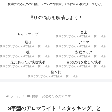
快適に眠るための知識、ノウハウや秘訣。評判のいい快眠グッズなど。
眠りの悩みを解消しよう！
音楽
サイトマップ
快眠 安眠 するための知識や、 枕 、 照明 、 アロマ など、おすすめの グッズ を紹介。 快眠 安眠 のための 音楽 CD の紹介です。 ヒーリングCD リラクゼーションCD インストゥルメンタルCD オルゴールCD ヘミシンクCD α波音楽 など。
照明
アロマ
快眠 安眠 するための知識や、 枕 、 照明 、 アロマ など、おすすめの グッズ などを紹介。 快眠 安眠 のための 照明 フロアライト テーブルライト デスクライト スタンドライト など。
快眠 安眠 するための知識や、 枕 、 照明 、 アロマ など、おすすめの グッズ などを紹介。 エッセンシャルオイル をはじめ、 アロマオイル を利用した アロマランプ 、 アロマディフューザー 、 アロマスプレー などの紹介です。
枕
安眠グッズ
快眠 安眠 するための知識や、 枕 、 照明 、 アロマ など、おすすめの グッズ などを紹介。 ぐっすり眠るために重要な枕選びのポイントや商品の紹介、 テンピュール 、 マニフレックス など。
快眠 安眠 するための知識や、 枕 、 照明 、 アロマ など、おすすめの グッズ などを紹介。 いろいろな 快眠 安眠 グッズ の紹介、足枕、うたた寝枕、目覚まし時計、入浴剤 など。
足元あったか快適快眠
目の疲れを癒して快眠
快眠 安眠 するための知識や、 枕 、 照明 、 アロマ など、おすすめの グッズ などを紹介。 足元あったかで快適に眠るための 湯たんぽ あったか靴下 レッグウォーマー などの紹介です。
快眠 安眠 するための知識や、 枕 、 照明 、 アロマ など、おすすめの グッズ などを紹介。 目の疲れを癒やす、 快眠、安眠 のための アイマスク アイピロー について。
抱き枕
快眠 安眠 するための知識や、 枕 、 照明 、 アロマ など、おすすめの グッズ などを紹介。 安心感を得る、リラックスして眠れるための 抱き枕 の紹介です。 妊婦さんや赤ちゃん、腰痛がある人におすすめ。
ホーム
快眠・安眠のためのアロマ
S字型のアロマライト「スタッキング」と