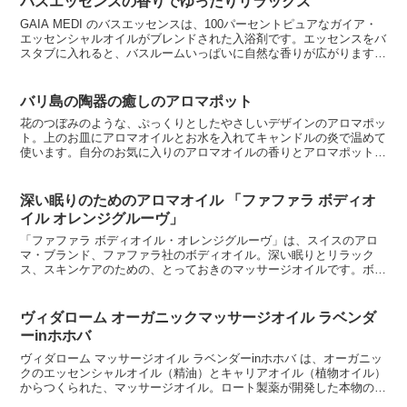
バスエッセンスの香りでゆったりリラックス
GAIA MEDI のバスエッセンスは、100パーセントピュアなガイア・
エッセンシャルオイルがブレンドされた入浴剤です。エッセンスをバ
スタブに入れると、バスルームいっぱいに自然な香りが広がります。
バスエッセンスは、一日の終わりの入浴時に、精...
バリ島の陶器の癒しのアロマポット
花のつぼみのような、ぷっくりとしたやさしいデザインのアロマポッ
ト。上のお皿にアロマオイルとお水を入れてキャンドルの炎で温めて
使います。自分のお気に入りのアロマオイルの香りとアロマポットの
キャンドルから溢れるゆらゆらしたやさしい光で、心も体も...
深い眠りのためのアロマオイル 「ファファラ ボディオ
イル オレンジグルーヴ」
「ファファラ ボディオイル・オレンジグルーヴ」は、スイスのアロ
マ・ブランド、ファファラ社のボディオイル。深い眠りとリラック
ス、スキンケアのための、とっておきのマッサージオイルです。ボデ
ィオイルは、お肌のマッサージ用にエッセンシャルオイル（精...
ヴィダローム オーガニックマッサージオイル ラベンダ
ーinホホバ
ヴィダローム マッサージオイル ラベンダーinホホバ は、オーガニッ
クのエッセンシャルオイル（精油）とキャリアオイル（植物オイル）
からつくられた、マッサージオイル。ロート製薬が開発した本物のア
ロマオイルなので、品質管理がしっかりしていて安心...