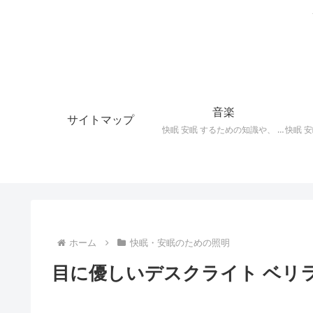
音楽
サイトマップ
快眠 安眠 するための知識や、 枕 、 照明 、 アロマ など、おすすめの グッズ を紹介。 快眠 安眠 のための 音楽 CD の紹介です。 ヒーリングCD リラクゼーションCD インストゥルメンタルCD オルゴールCD ヘミシンクCD α波音楽 など。
ホーム
快眠・安眠のための照明
目に優しいデスクライト ベリ