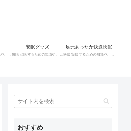
安眠グッズ
足元あったか快適快眠
快眠 安眠 するための知識や、 枕 、 照明 、 アロマ など、おすすめの グッズ などを紹介。 ぐっすり眠るために重要な枕選びのポイントや商品の紹介、 テンピュール 、 マニフレックス など。
快眠 安眠 するための知識や、 枕 、 照明 、 アロマ など、おすすめの グッズ などを紹介。 いろいろな 快眠 安眠 グッズ の紹介、足枕、うたた寝枕、目覚まし時計、入浴剤 など。
快眠 安眠 するための知識や、 枕 、 照明 、 アロマ など、おすすめの グッズ などを紹介。 足元あったかで快適に眠るための 湯たんぽ あったか靴下 レッグウォーマー などの紹介です。
おすすめ