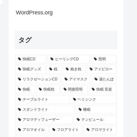
WordPress.org
タグ
快眠CD
ヒーリングCD
照明
快眠グッズ
枕
抱き枕
アイピロー
リラクゼーションCD
アイマスク
湯たんぽ
快眠
快眠枕
間接照明
快眠 音楽
テーブルライト
ヘミシンク
スタンドライト
睡眠
アロマディフューザー
テンピュール
アロマオイル
フロアライト
アロマライト