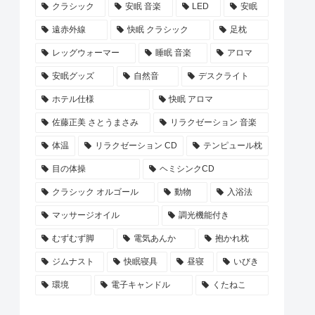
クラシック
安眠 音楽
LED
安眠
遠赤外線
快眠 クラシック
足枕
レッグウォーマー
睡眠 音楽
アロマ
安眠グッズ
自然音
デスクライト
ホテル仕様
快眠 アロマ
佐藤正美 さとうまさみ
リラクゼーション 音楽
体温
リラクゼーション CD
テンピュール枕
目の体操
ヘミシンクCD
クラシック オルゴール
動物
入浴法
マッサージオイル
調光機能付き
むずむず脚
電気あんか
抱かれ枕
ジムナスト
快眠寝具
昼寝
いびき
環境
電子キャンドル
くたねこ