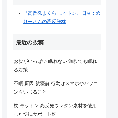
『高反発まくら モットン』旧名：め
りーさんの高反発枕
最近の投稿
お腹がいっぱい 眠れない 満腹でも眠れ
る対策
不眠 原因 就寝前 行動はスマホやパソコ
ンをいじること
枕 モットン 高反発ウレタン素材を使用
した快眠サポート枕