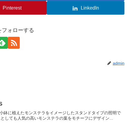
Pinterest
LinkedIn
nをフォローする
admin
S
ANTS は、小鉢に植えたモンステラをイメージしたスタンドタイプの照明で
としても人気の高いモンステラの葉をモチーフにデザイン...