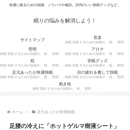
快適に眠るための知識、ノウハウや秘訣。評判のいい快眠グッズなど。
眠りの悩みを解消しよう！
音楽
サイトマップ
快眠 安眠 するための知識や、 枕 、 照明 、 アロマ など、おすすめの グッズ を紹介。 快眠 安眠 のための 音楽 CD の紹介です。 ヒーリングCD リラクゼーションCD インストゥルメンタルCD オルゴールCD ヘミシンクCD α波音楽 など。
照明
アロマ
快眠 安眠 するための知識や、 枕 、 照明 、 アロマ など、おすすめの グッズ などを紹介。 快眠 安眠 のための 照明 フロアライト テーブルライト デスクライト スタンドライト など。
快眠 安眠 するための知識や、 枕 、 照明 、 アロマ など、おすすめの グッズ などを紹介。 エッセンシャルオイル をはじめ、 アロマオイル を利用した アロマランプ 、 アロマディフューザー 、 アロマスプレー などの紹介です。
枕
安眠グッズ
快眠 安眠 するための知識や、 枕 、 照明 、 アロマ など、おすすめの グッズ などを紹介。 ぐっすり眠るために重要な枕選びのポイントや商品の紹介、 テンピュール 、 マニフレックス など。
快眠 安眠 するための知識や、 枕 、 照明 、 アロマ など、おすすめの グッズ などを紹介。 いろいろな 快眠 安眠 グッズ の紹介、足枕、うたた寝枕、目覚まし時計、入浴剤 など。
足元あったか快適快眠
目の疲れを癒して快眠
快眠 安眠 するための知識や、 枕 、 照明 、 アロマ など、おすすめの グッズ などを紹介。 足元あったかで快適に眠るための 湯たんぽ あったか靴下 レッグウォーマー などの紹介です。
快眠 安眠 するための知識や、 枕 、 照明 、 アロマ など、おすすめの グッズ などを紹介。 目の疲れを癒やす、 快眠、安眠 のための アイマスク アイピロー について。
抱き枕
快眠 安眠 するための知識や、 枕 、 照明 、 アロマ など、おすすめの グッズ などを紹介。 安心感を得る、リラックスして眠れるための 抱き枕 の紹介です。 妊婦さんや赤ちゃん、腰痛がある人におすすめ。
ホーム
足元あったか快適快眠
足腰の冷えに「ホットゲルマ樹液シート」