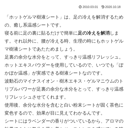
2010.03.01
2020.10.18
「ホットゲルマ樹液シート」は、足の冷えを解消するため
の、癒し系温感シートです。
寝る前に足の裏に貼るだけで簡単に
足の冷えを解消
しま
す。それ以外に、腰が冷える時、生理の時にもホットゲル
マ樹液シートであたためましょう。
足裏の余分な水分をとって、すっきり温感リフレッシュ。
ホットエキスパウダーを使用しているので、いつでも「ぽ
かぽか温感」が実感できる樹液シートなのです。
波動石のマイナスイオン・樹木エキス・ゲルマニウムのト
リプルパワーが足裏の余分な水分をとって、すっきり温感
リフレッシュさせてくれます。
使用後、余分な水分を含むと白い粉末シートが固く茶色に
変色するので、効果が目に見えてわかるんです。
シートにはラベンダーの香りがついているから、アロマの