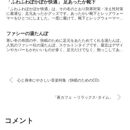
「ふわふわぽかぽか快適」 足あったか靴下
「ふわふわぽかぽか快適」は、その名のとおり防寒対策・冷え性対策
に最適な、足元あったかグッズです。あったかい靴下とレッグウォー
マーをひとつにしました。一度に履けて、靴下とレッグウォーマーの
間に隙間ができないので、冷気からしっかりと足元を守りま...
ファシーの湯たんぽ
寒い冬の布団の中、快眠のために足元をあたためてくれる湯たんぽ。
人気のファシー社の湯たんぽ、スケルトンタイプです。最近はデザイ
ンやカバーもかわいいものが多く、足元だけでなく、抱っこしてあた
たまる人も増えています。こちらのボトルは表面がスケルト...
心と身体にやさしい音楽特集（快眠のためのCD）
「夜カフェ ～リラックス･タイム」
コメント