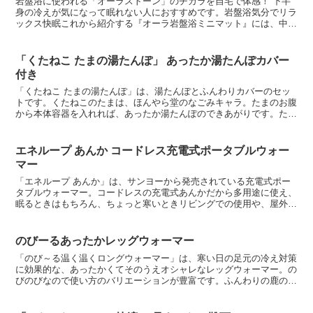
岩盤浴に使われる「オーラストーン」のチカラを自宅で体感！ 下半
身の冷えが気になって眠れない人におすすめです。岩盤浴気分でリラ
ックス快眠これから紹介する『オーラ岩盤浴ミニマット』には、中わ
たのポリエステルに天然鉱石のオーラストーンが含まれてい...
「くたねこ たまの湯たんぽ」 あったか湯たんぽカバー
付き
「くたねこ たまの湯たんぽ」は、湯たんぽとふんわりカバーのセッ
トです。くたねこのたまは、ほんやら堂のなごみキャラ。たまのお腹
から本体容器を入れれば、あったか湯たんぽのできあがりです。たま
のニッコリ笑顔に癒され、心も身体もあたたかくなったら、...
エネループ あんか コードレス充電式ポータブルウォー
マー
「エネループ あんか」は、サンヨーから発売されている充電式ポー
タブルウォーマー。コードレスの充電式あんかだから多用途に使え、
眠るときはもちろん、ちょっと寒いときリビングでの使用や、屋外へ
持ち運びすることもできます。また、ACアダプターに接続...
のびーるあったかレッグウォーマー
「のび～る温く温くロングウォーマー」は、寒い日の足元の冷え対策
に効果的な、あったかくてそのうえオシャレなレッグウォーマー。の
びのびなので使い方のバリエーションが豊富です。ふんわりの鹿の子
編みがあたたかい空気の層をつくるので、薄くてもポッカポ...