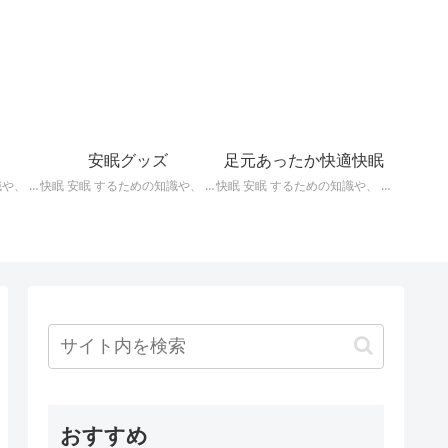
安眠グッズ
足元あったか快適快眠
快眠 安眠 するための知識や、 枕 、 照明 、 アロマ など、おすすめの グッズ などを紹介。 ぐっすり眠るために重要な枕選びのポイントや商品の紹介、 テンピュール 、 マニフレックス など。
快眠 安眠 するための知識や、 枕 、 照明 、 アロマ など、おすすめの グッズ などを紹介。 いろいろな 快眠 安眠 グッズ の紹介、足枕、うたた寝枕、目覚まし時計、入浴剤 など。
快眠 安眠 するための知識や、 枕 、 照明 、 アロマ など、おすすめの グッズ などを紹介。 足元あったかで快適に眠るための 湯たんぽ あったか靴下 レッグウォーマー などの紹介です。
おすすめ