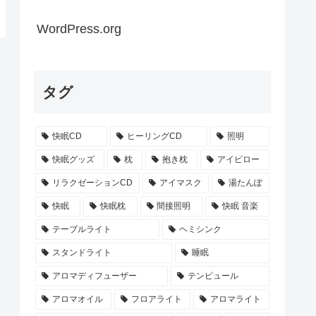
WordPress.org
タグ
快眠CD
ヒーリングCD
照明
快眠グッズ
枕
抱き枕
アイピロー
リラクゼーションCD
アイマスク
湯たんぽ
快眠
快眠枕
間接照明
快眠 音楽
テーブルライト
ヘミシンク
スタンドライト
睡眠
アロマディフューザー
テンピュール
アロマオイル
フロアライト
アロマライト