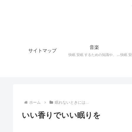
音楽
サイトマップ
快眠 安眠 するための知識や、 枕 、 照明 、 アロマ など、おすすめの グッズ を紹介。 快眠 安眠 のための 音楽 CD の紹介です。 ヒーリングCD リラクゼーションCD インストゥルメンタルCD オルゴールCD ヘミシンクCD α波音楽 など。
ホーム
眠れないときには...
いい香りでいい眠りを