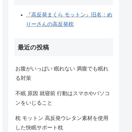
『高反発まくら モットン』旧名：め
りーさんの高反発枕
最近の投稿
お腹がいっぱい 眠れない 満腹でも眠れ
る対策
不眠 原因 就寝前 行動はスマホやパソコ
ンをいじること
枕 モットン 高反発ウレタン素材を使用
した快眠サポート枕