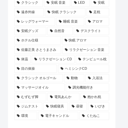
クラシック
安眠 音楽
LED
安眠
遠赤外線
快眠 クラシック
足枕
レッグウォーマー
睡眠 音楽
アロマ
安眠グッズ
自然音
デスクライト
ホテル仕様
快眠 アロマ
佐藤正美 さとうまさみ
リラクゼーション 音楽
体温
リラクゼーション CD
テンピュール枕
目の体操
ヘミシンクCD
クラシック オルゴール
動物
入浴法
マッサージオイル
調光機能付き
むずむず脚
電気あんか
抱かれ枕
ジムナスト
快眠寝具
昼寝
いびき
環境
電子キャンドル
くたねこ