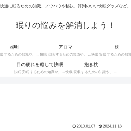
快適に眠るための知識、ノウハウや秘訣。評判のいい快眠グッズなど。
眠りの悩みを解消しよう！
照明
アロマ
枕
快眠 安眠 するための知識や、 枕 、 照明 、 アロマ など、おすすめの グッズ などを紹介。 快眠 安眠 のための 照明 フロアライト テーブルライト デスクライト スタンドライト など。
快眠 安眠 するための知識や、 枕 、 照明 、 アロマ など、おすすめの グッズ などを紹介。 エッセンシャルオイル をはじめ、 アロマオイル を利用した アロマランプ 、 アロマディフューザー 、 アロマスプレー などの紹介です。
目の疲れを癒して快眠
抱き枕
快眠 安眠 するための知識や、 枕 、 照明 、 アロマ など、おすすめの グッズ などを紹介。 目の疲れを癒やす、 快眠、安眠 のための アイマスク アイピロー について。
快眠 安眠 するための知識や、 枕 、 照明 、 アロマ など、おすすめの グッズ などを紹介。 安心感を得る、リラックスして眠れるための 抱き枕 の紹介です。 妊婦さんや赤ちゃん、腰痛がある人におすすめ。
2010.01.07
2024.11.18