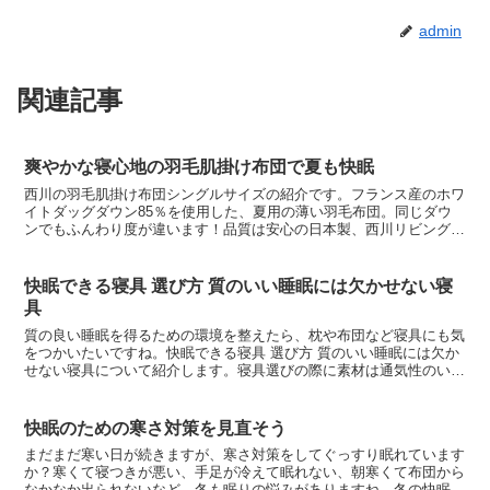
admin
関連記事
爽やかな寝心地の羽毛肌掛け布団で夏も快眠
西川の羽毛肌掛け布団シングルサイズの紹介です。フランス産のホワ
イトダッグダウン85％を使用した、夏用の薄い羽毛布団。同じダウ
ンでもふんわり度が違います！品質は安心の日本製、西川リビングの
肌掛け布団です。羽毛の肌布団は、吸湿性と軽さに富んでい...
快眠できる寝具 選び方 質のいい睡眠には欠かせない寝
具
質の良い睡眠を得るための環境を整えたら、枕や布団など寝具にも気
をつかいたいですね。快眠できる寝具 選び方 質のいい睡眠には欠か
せない寝具について紹介します。寝具選びの際に素材は通気性のいい
ものを選ぶのが大事なポイントです。快眠できる寝具 選...
快眠のための寒さ対策を見直そう
まだまだ寒い日が続きますが、寒さ対策をしてぐっすり眠れています
か？寒くて寝つきが悪い、手足が冷えて眠れない、朝寒くて布団から
なかなか出られないなど、冬も眠りの悩みがありますね。冬の快眠の