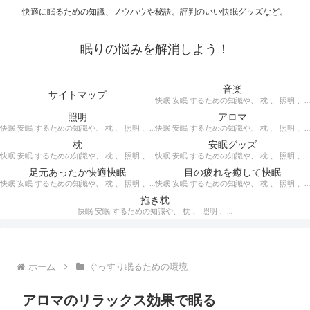
快適に眠るための知識、ノウハウや秘訣。評判のいい快眠グッズなど。
眠りの悩みを解消しよう！
音楽
サイトマップ
快眠 安眠 するための知識や、 枕 、 照明 、 アロマ など、おすすめの グッズ を紹介。 快眠 安眠 のための 音楽 CD の紹介です。 ヒーリングCD リラクゼーションCD インストゥルメンタルCD オルゴールCD ヘミシンクCD α波音楽 など。
照明
アロマ
快眠 安眠 するための知識や、 枕 、 照明 、 アロマ など、おすすめの グッズ などを紹介。 快眠 安眠 のための 照明 フロアライト テーブルライト デスクライト スタンドライト など。
快眠 安眠 するための知識や、 枕 、 照明 、 アロマ など、おすすめの グッズ などを紹介。 エッセンシャルオイル をはじめ、 アロマオイル を利用した アロマランプ 、 アロマディフューザー 、 アロマスプレー などの紹介です。
枕
安眠グッズ
快眠 安眠 するための知識や、 枕 、 照明 、 アロマ など、おすすめの グッズ などを紹介。 ぐっすり眠るために重要な枕選びのポイントや商品の紹介、 テンピュール 、 マニフレックス など。
快眠 安眠 するための知識や、 枕 、 照明 、 アロマ など、おすすめの グッズ などを紹介。 いろいろな 快眠 安眠 グッズ の紹介、足枕、うたた寝枕、目覚まし時計、入浴剤 など。
足元あったか快適快眠
目の疲れを癒して快眠
快眠 安眠 するための知識や、 枕 、 照明 、 アロマ など、おすすめの グッズ などを紹介。 足元あったかで快適に眠るための 湯たんぽ あったか靴下 レッグウォーマー などの紹介です。
快眠 安眠 するための知識や、 枕 、 照明 、 アロマ など、おすすめの グッズ などを紹介。 目の疲れを癒やす、 快眠、安眠 のための アイマスク アイピロー について。
抱き枕
快眠 安眠 するための知識や、 枕 、 照明 、 アロマ など、おすすめの グッズ などを紹介。 安心感を得る、リラックスして眠れるための 抱き枕 の紹介です。 妊婦さんや赤ちゃん、腰痛がある人におすすめ。
ホーム
ぐっすり眠るための環境
アロマのリラックス効果で眠る