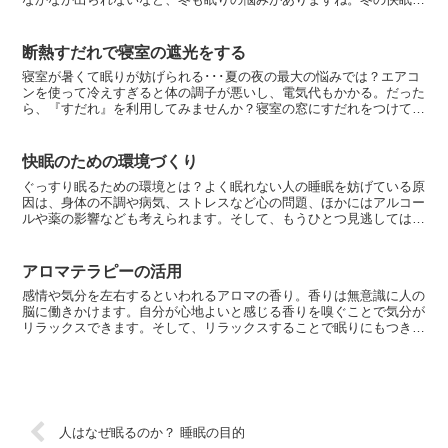
ためには、暖かい環境をつくることが大切です。でも、睡眠...
断熱すだれで寝室の遮光をする
寝室が暑くて眠りが妨げられる･･･夏の夜の最大の悩みでは？エアコ
ンを使って冷えすぎると体の調子が悪いし、電気代もかかる。だった
ら、『すだれ』を利用してみませんか？寝室の窓にすだれをつけて昼
間の日差しを遮り、温度の上昇を防いで夜は快適に眠りま...
快眠のための環境づくり
ぐっすり眠るための環境とは？よく眠れない人の睡眠を妨げている原
因は、身体の不調や病気、ストレスなど心の問題、ほかにはアルコー
ルや薬の影響なども考えられます。そして、もうひとつ見逃してはな
らないのが、寝室の環境です。音や光、部屋の温度や湿度な...
アロマテラピーの活用
感情や気分を左右するといわれるアロマの香り。香りは無意識に人の
脳に働きかけます。自分が心地よいと感じる香りを嗅ぐことで気分が
リラックスできます。そして、リラックスすることで眠りにもつきや
すくなります。香りの楽しみかたはいろいろ部屋に香りを漂...
人はなぜ眠るのか？ 睡眠の目的