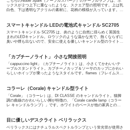
こちらのNoble Spark（ノーブルスパーク）のテーブルランプは、ボ
ックスが２つ上下に重なったような、スクエア型の照明です。上は乳
白色、下は透明なアクリルの素材に、花柄の模様が入っています。ノ
ーブルスパーク社製のテーブルライトですが、5...
スマートキャンドル LEDの電池式キャンドル SC2705
スマートキャンドル SC2705 は、炎のように自然に揺らめく英国生
まれのLEDキャンドル。ロウソクのような温かな光で、熱くならずに
臭いや煙も出ないので、安全に使える優しいキャンドル型のライトで
す。しかもLEDライトだから、長持ちして経済的...
「カプチーノライト」 小さな間接照明
「cappuccino light」（カプチーノライト）は、小さくてかわいいテ
ーブルスタンドライト。カプチーノカップ＆ソーサのカップにかわい
らしいホイップが乗ったようなスタイルです。flames（フレイムス）
のデザイン照明で、とても個性的。...
コラーレ（Corale) キャンドル型ライト
「Corale」（コラーレ）は、DI CLASSE のキャンドルライト。猫脚
調の曲線のかわいらしい脚が特徴の、「Corale candle lamp（コラー
レ キャンドルランプ）」です。ホワイトのベースが他の家具との相
性も良く、かわいらしい...
目に優しいデスクライト ベリラックス
ベリラックスにはナチュラルスペクトルランプという蛍光管が使用さ