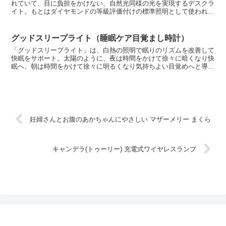
れていて、目に負担をかけない、自然光同様の光を実現するデスクラ
イト。もとはダイヤモンドの等級評価付けの標準照明として使われて
いたそうで、その後も高い評価を受けている米国ベリラック...
グッドスリープライト（睡眠ケア目覚まし時計）
「グッドスリープライト」は、白熱の照明で眠りのリズムを改善して
快眠をサポート。太陽のように、夜は時間をかけて徐々に暗くなり快
眠へ、朝は時間をかけて徐々に明るくなり気持ちよい目覚めへと導き
ます。小さめのサイズ、月と星がデザインされた、睡眠ケア...
妊婦さんとお腹のあかちゃんにやさしい マザーメリー まくら
キャンデラ(トゥーリー) 充電式ワイヤレスランプ